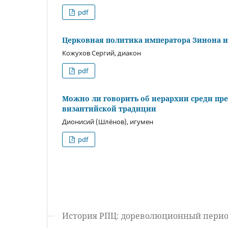
pdf
Церковная политика императора Зинона и 
Кожухов Сергий, диакон
pdf
Можно ли говорить об иерархии среди пр
византийской традиции
Дионисий (Шлёнов), игумен
pdf
История РПЦ: дореволюционный пери