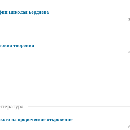
фии Николая Бердяева
словия творения
итература
кого на пророческое откровение