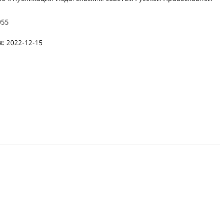
055
н:
2022-12-15