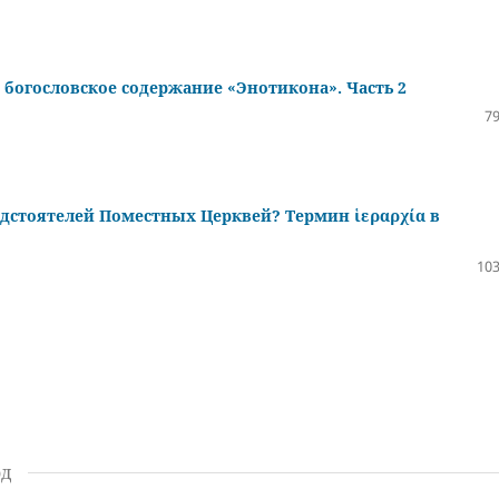
богословское содержание «Энотикона». Часть 2
79
едстоятелей Поместных Церквей? Термин ἱεραρχία в
103
од