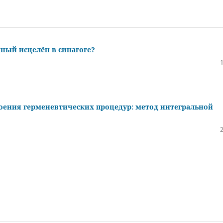
нный исцелён в синагоге?
оения герменевтических процедур: метод интегральной