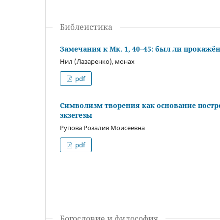
Библеистика
Замечания к Мк. 1, 40–45: был ли прокажё
Нил (Лазаренко), монах
pdf
Символизм творения как основание постр
экзегезы
Рупова Розалия Моисеевна
pdf
Богословие и философия