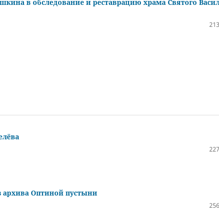
ышкина в обследование и реставрацию храма Святого Васи
213
елёва
227
з архива Оптиной пустыни
256