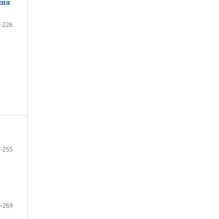
лия
-226
-255
-269