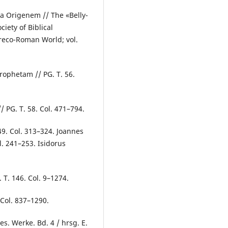
a Origenem // The «Belly-
ciety of Biblical
Greco-Roman World; vol.
rophetam // PG. T. 56.
PG. T. 58. Col. 471–794.
49. Col. 313–324. Joannes
l. 241–253. Isidorus
. T. 146. Col. 9–1274.
Col. 837–1290.
. Werke. Bd. 4 / hrsg. E.