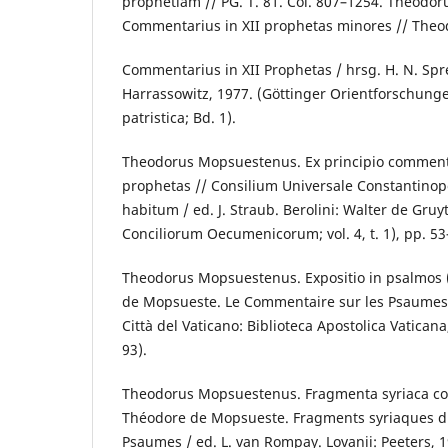
prophetiam // PG. T. 81. Col. 807–1254. Theodo
Commentarius in XII prophetas minores // Theo
Commentarius in XII Prophetas / hrsg. H. N. Sp
Harrassowitz, 1977. (Göttinger Orientforschungen
patristica; Bd. 1).
Theodorus Mopsuestenus. Ex principio commen
prophetas // Consilium Universale Constantinop
habitum / ed. J. Straub. Berolini: Walter de Gruyt
Conciliorum Oecumenicorum; vol. 4, t. 1), pp. 53
Theodorus Mopsuestenus. Expositio in psalmos (
de Mopsueste. Le Commentaire sur les Psaumes 
Città del Vaticano: Biblioteca Apostolica Vaticana, 
93).
Theodorus Mopsuestenus. Fragmenta syriaca co
Théodore de Mopsueste. Fragments syriaques 
Psaumes / ed. L. van Rompay. Lovanii: Peeters, 1