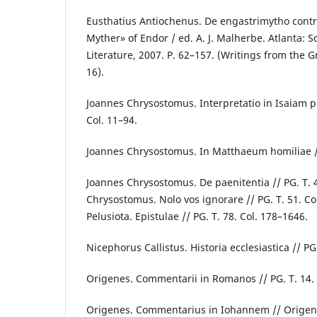
Eusthatius Antiochenus. De engastrimytho contr
Myther» of Endor / ed. A. J. Malherbe. Atlanta: So
Literature, 2007. P. 62–157. (Writings from the 
16).
Joannes Chrysostomus. Interpretatio in Isaiam p
Col. 11–94.
Joannes Chrysostomus. In Matthaeum homiliae // 
Joannes Chrysostomus. De paenitentia // PG. T. 
Chrysostomus. Nolo vos ignorare // PG. T. 51. Co
Pelusiota. Epistulae // PG. T. 78. Col. 178–1646.
Nicephorus Callistus. Historia ecclesiastica // PG
Origenes. Commentarii in Romanos // PG. T. 14. 
Origenes. Commentarius in Iohannem // Origenes