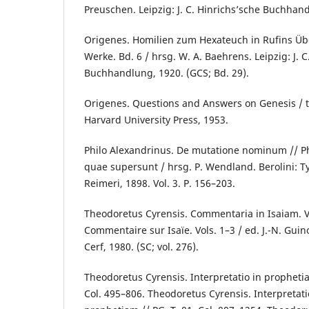
Preuschen. Leipzig: J. C. Hinrichsʼsche Buchhand
Origenes. Homilien zum Hexateuch in Rufins Üb
Werke. Bd. 6 / hrsg. W. A. Baehrens. Leipzig: J. C
Buchhandlung, 1920. (GCS; Bd. 29).
Origenes. Questions and Answers on Genesis / t
Harvard University Press, 1953.
Philo Alexandrinus. De mutatione nominum // P
quae supersunt / hrsg. P. Wendland. Berolini: T
Reimeri, 1898. Vol. 3. P. 156–203.
Theodoretus Cyrensis. Commentaria in Isaiam. Vo
Commentaire sur Isaïe. Vols. 1–3 / ed. J.-N. Guino
Cerf, 1980. (SC; vol. 276).
Theodoretus Cyrensis. Interpretatio in prophetia
Col. 495–806. Theodoretus Cyrensis. Interpretatio