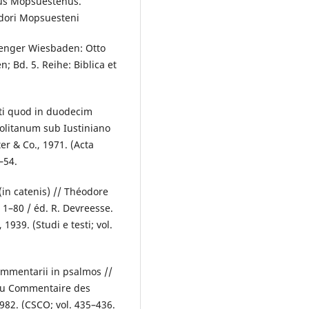
rus Mopsuestenus.
dori Mopsuesteni
renger Wiesbaden: Otto
; Bd. 5. Reihe: Biblica et
ti quod in duodecim
olitanum sub Iustiniano
er & Co., 1971. (Acta
–54.
in catenis) // Théodore
1–80 / éd. R. Devreesse.
1939. (Studi e testi; vol.
mmentarii in psalmos //
du Commentaire des
982. (CSCO; vol. 435–436.