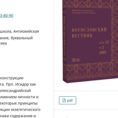
33-80-90
 школа, Антиохийская
ание, буквальный
тика
еконструкции
та. Прп. Исидор как
 александрийской
 влиянием личности и
pdf
 некоторые принципы
укции экзегетического
чники содержания и