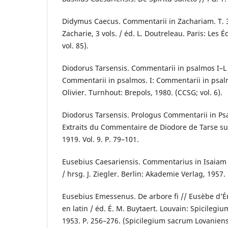
Didymus Caecus. Commentarii in Zachariam. T. 3
Zacharie, 3 vols. / éd. L. Doutreleau. Paris: Les É
vol. 85).
Diodorus Tarsensis. Commentarii in psalmos I–L 
Commentarii in psalmos. I: Commentarii in psalmos
Olivier. Turnhout: Brepols, 1980. (CCSG; vol. 6).
Diodorus Tarsensis. Prologus Commentarii in Ps
Extraits du Commentaire de Diodore de Tarse su
1919. Vol. 9. P. 79–101.
Eusebius Caesariensis. Commentarius in Isaiam 
/ hrsg. J. Ziegler. Berlin: Akademie Verlag, 1957.
Eusebius Emessenus. De arbore fi // Eusèbe d’É
en latin / éd. É. M. Buytaert. Louvain: Spicileg
1953. P. 256–276. (Spicilegium sacrum Lovaniense