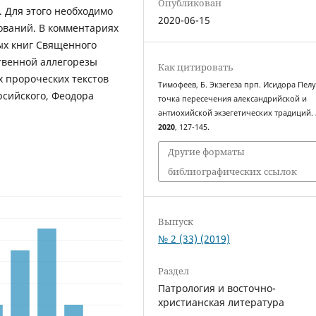
Опубликован
 Для этого необходимо
2020-06-15
ований. В комментариях
ых книг Священного
твенной аллегорезы
Как цитировать
х пророческих текстов
Тимофеев, Б. Экзегеза прп. Исидора Пелу
рсийского, Феодора
точка пересечения александрийской и
антиохийской экзегетических традиций.
2020
, 127-145.
Другие форматы
библиографических ссылок
Выпуск
№ 2 (33) (2019)
Раздел
Патрология и восточно-
христианская литература