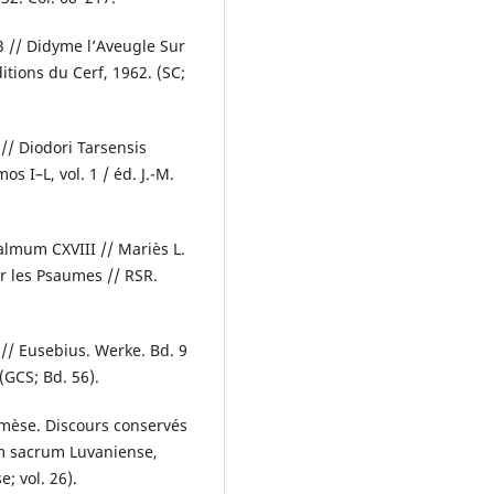
 // Didyme l’Aveugle Sur
ditions du Cerf, 1962. (SC;
// Diodori Tarsensis
 I–L, vol. 1 / éd. J.-M.
almum CXVIII // Mariès L.
r les Psaumes // RSR.
// Eusebius. Werke. Bd. 9
 (GCS; Bd. 56).
mèse. Discours conservés
ium sacrum Luvaniense,
; vol. 26).