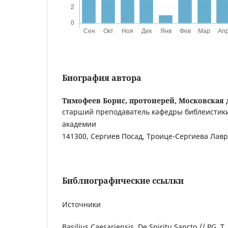
Биография автора
Тимофеев Борис, протоиерей,
Московская 
старший преподаватель кафедры библеистики
академии
141300, Сергиев Посад, Троице-Сергиева Лавр
Библиографические ссылки
Источники
Basilius Caesariensis. De Spiritu Sancto // PG. T.