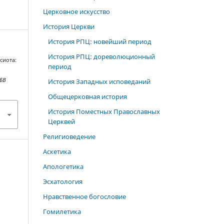
Церковное искусство
История Церкви
История РПЦ: новейший период
История РПЦ: дореволюционный
сиота:
период
БВ
История Западных исповеданий
Общецерковная история
История Поместных Православных
Церквей
Религиоведение
Аскетика
Апологетика
Эсхатология
Нравственное богословие
Гомилетика