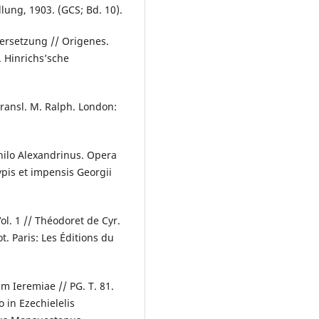
lung, 1903. (GCS; Bd. 10).
ersetzung // Origenes.
. Hinrichsʼsche
ransl. M. Ralph. London:
hilo Alexandrinus. Opera
ypis et impensis Georgii
l. 1 // Théodoret de Cyr.
t. Paris: Les Éditions du
m Ieremiae // PG. T. 81.
 in Ezechielelis