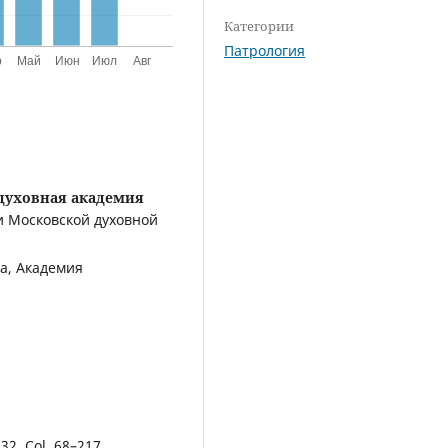
Категории
Патрология
духовная академия
 Московской духовной
а, Академия
 32. Col. 68–217.