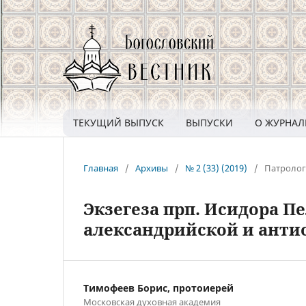
ТЕКУЩИЙ ВЫПУСК
ВЫПУСКИ
О ЖУРНА
Главная
/
Архивы
/
№ 2 (33) (2019)
/
Патролог
Экзегеза прп. Исидора П
александрийской и анти
Тимофеев Борис, протоиерей
Московская духовная академия