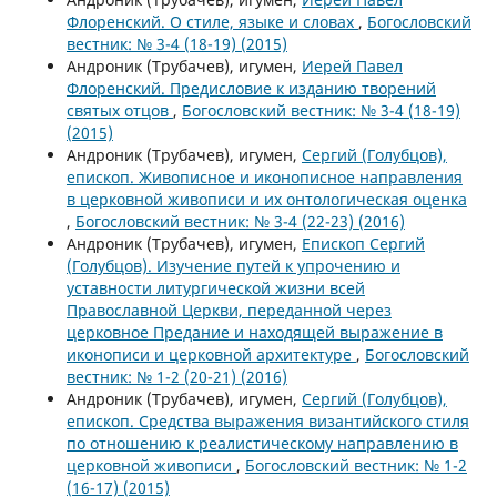
Флоренский. О стиле, языке и словах
,
Богословский
вестник: № 3-4 (18-19) (2015)
Андроник (Трубачев), игумен,
Иерей Павел
Флоренский. Предисловие к изданию творений
святых отцов
,
Богословский вестник: № 3-4 (18-19)
(2015)
Андроник (Трубачев), игумен,
Сергий (Голубцов),
епископ. Живописное и иконописное направления
в церковной живописи и их онтологическая оценка
,
Богословский вестник: № 3-4 (22-23) (2016)
Андроник (Трубачев), игумен,
Епископ Сергий
(Голубцов). Изучение путей к упрочению и
уставности литургической жизни всей
Православной Церкви, переданной через
церковное Предание и находящей выражение в
иконописи и церковной архитектуре
,
Богословский
вестник: № 1-2 (20-21) (2016)
Андроник (Трубачев), игумен,
Сергий (Голубцов),
епископ. Средства выражения византийского стиля
по отношению к реалистическому направлению в
церковной живописи
,
Богословский вестник: № 1-2
(16-17) (2015)