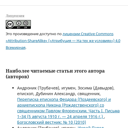
Лицензия
Это произведение доступно по
лицензии Creative Commons
«Attribution-ShareAlike» («Атрибуция — На тех же условиях») 4.0
Всемирная
.
Наиболее читаемые статьи этого автора
(авторов)
Андроник (Трубачев), игумен, Зосима (Давыдов),
епископ, Дубинин Александр, священник,
Переписка епископа Феодора (Поздеевского) и
архиепископа Никона (Рождественского) со
священником Павлом Флоренским. Часть I. Письма
1–34 (5 августа 1910 г. — 24 апреля 1916 г.)
,
Богословский вестник: № 10 (2010)
Андроник (Трубачев), игумен,
Иерей Павел