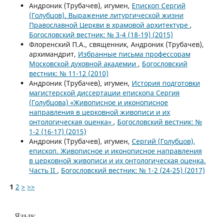
Андроник (Трубачев), игумен,
Епископ Сергий
(Голубцов). Выражение литургической жизни
Православной Церкви в храмовой архитектуре
,
Богословский вестник: № 3-4 (18-19) (2015)
Флоренский П.А., священник, Андроник (Трубачев),
архимандрит,
Избранные письма профессорам
Московской духовной академии
,
Богословский
вестник: № 11-12 (2010)
Андроник (Трубачев), игумен,
История подготовки
магистерской диссертации епископа Сергия
(Голубцова) «Живописное и иконописное
направления в церковной живописи и их
онтологическая оценка»
,
Богословский вестник: №
1-2 (16-17) (2015)
Андроник (Трубачев), игумен,
Сергий (Голубцов),
епископ. Живописное и иконописное направления
в церковной живописи и их онтологическая оценка.
Часть II
,
Богословский вестник: № 1-2 (24-25) (2017)
1
2
>
>>
Язык