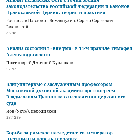
законодательства Российской Федерации и канонов
Православной Церкви: теория и практика
Ростислав Павлович Землянухин, Сергей Сергеевич
Беховский
83-98
Анализ состояния «вне ума» в 14-м правиле Тимофея
Александрийского
Протоиерей Дмитрий Курдюков
67-82
Блиц-интервью с заслуженным профессором
Московской духовной академии протоиереем
Владиславом Цыпиным о назначении церковного
суда
Иов (Урум), иеродиакон
237-239
Борьба за римское наследство: св. император
Юстиниан и король Теодорих