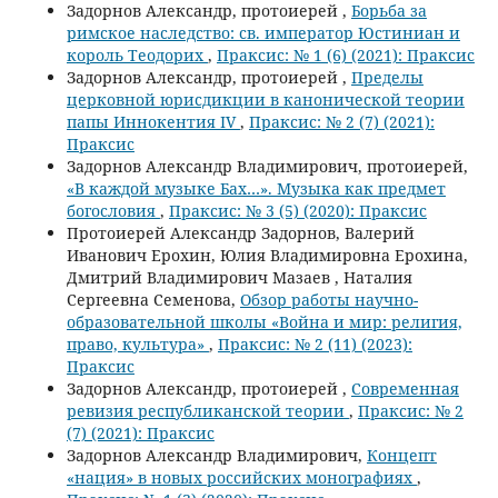
Задорнов Александр, протоиерей ,
Борьба за
римское наследство: св. император Юстиниан и
король Теодорих
,
Праксис: № 1 (6) (2021): Праксис
Задорнов Александр, протоиерей ,
Пределы
церковной юрисдикции в канонической теории
папы Иннокентия IV
,
Праксис: № 2 (7) (2021):
Праксис
Задорнов Александр Владимирович, протоиерей,
«В каждой музыке Бах…». Музыка как предмет
богословия
,
Праксис: № 3 (5) (2020): Праксис
Протоиерей Александр Задорнов, Валерий
Иванович Ерохин, Юлия Владимировна Ерохина,
Дмитрий Владимирович Мазаев , Наталия
Сергеевна Семенова,
Обзор работы научно-
образовательной школы «Война и мир: религия,
право, культура»
,
Праксис: № 2 (11) (2023):
Праксис
Задорнов Александр, протоиерей ,
Современная
ревизия республиканской теории
,
Праксис: № 2
(7) (2021): Праксис
Задорнов Александр Владимирович,
Концепт
«нация» в новых российских монографиях
,