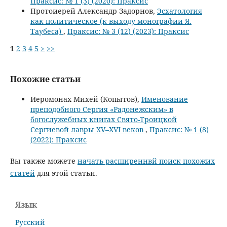
Праксис: № 1 (3) (2020): Праксис
Протоиерей Александр Задорнов,
Эсхатология
как политическое (к выходу монографии Я.
Таубеса)
,
Праксис: № 3 (12) (2023): Праксис
1
2
3
4
5
>
>>
Похожие статьи
Иеромонах Михей (Копытов),
Именование
преподобного Сергия «Радонежским» в
богослужебных книгах Свято-Троицкой
Сергиевой лавры XV–XVI веков
,
Праксис: № 1 (8)
(2022): Праксис
Вы также можете
начать расширеннвй поиск похожих
статей
для этой статьи.
Язык
Русский