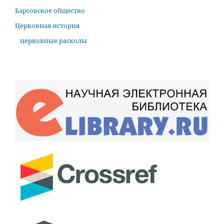
Барсовское общество
Церковная история
церковные расколы