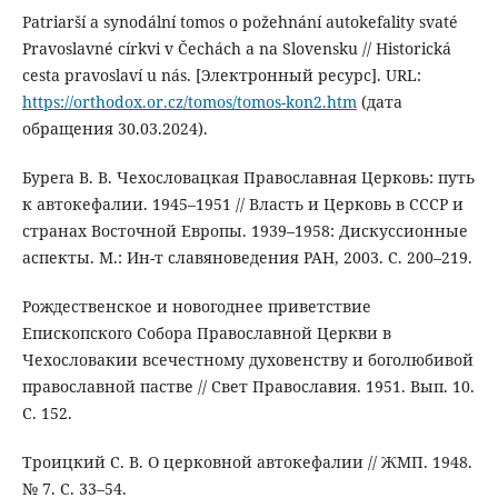
Patriarší a synodální tomos o požehnání autokefality svaté
Pravoslavné církvi v Čechách a na Slovensku // Historická
cesta pravoslaví u nás. [Электронный ресурс]. URL:
https://orthodox.or.cz/tomos/tomos-kon2.htm
(дата
обращения 30.03.2024).
Бурега В. В. Чехословацкая Православная Церковь: путь
к автокефалии. 1945–1951 // Власть и Церковь в СССР и
странах Восточной Европы. 1939–1958: Дискуссионные
аспекты. М.: Ин-т славяноведения РАН, 2003. С. 200–219.
Рождественское и новогоднее приветствие
Епископского Собора Православной Церкви в
Чехословакии всечестному духовенству и боголюбивой
православной пастве // Свет Православия. 1951. Вып. 10.
С. 152.
Троицкий С. В. О церковной автокефалии // ЖМП. 1948.
№ 7. С. 33–54.