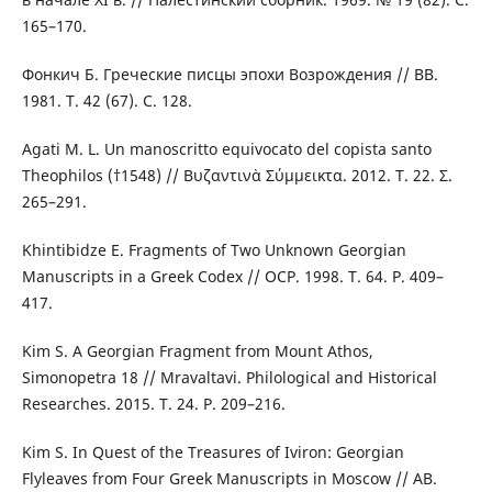
165–170.
Фонкич Б. Греческие писцы эпохи Возрождения // ВВ.
1981. Т. 42 (67). С. 128.
Agati M. L. Un manoscritto equivocato del copista santo
Theophilos (†1548) // Βυζαντινὰ Σύμμεικτα. 2012. T. 22. Σ.
265–291.
Khintibidze E. Fragments of Two Unknown Georgian
Manuscripts in a Greek Codex // OCP. 1998. T. 64. P. 409–
417.
Kim S. A Georgian Fragment from Mount Athos,
Simonopetra 18 // Mravaltavi. Philological and Historical
Researches. 2015. T. 24. P. 209–216.
Kim S. In Quest of the Treasures of Iviron: Georgian
Flyleaves from Four Greek Manuscripts in Moscow // AB.