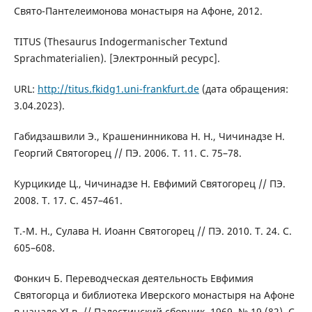
Свято-Пантелеимонова монастыря на Афоне, 2012.
TITUS (Thesaurus Indogermanischer Textund
Sprachmaterialien). [Электронный ресурс].
URL:
http://titus.fkidg1.uni-frankfurt.de
(дата обращения:
3.04.2023).
Габидзашвили Э., Крашенинникова Н. Н., Чичинадзе Н.
Георгий Святогорец // ПЭ. 2006. Т. 11. С. 75–78.
Курцикиде Ц., Чичинадзе Н. Евфимий Святогорец // ПЭ.
2008. Т. 17. С. 457–461.
Т.-М. Н., Сулава Н. Иоанн Святогорец // ПЭ. 2010. Т. 24. С.
605–608.
Фонкич Б. Переводческая деятельность Евфимия
Святогорца и библиотека Иверского монастыря на Афоне
в начале XI в. // Палестинский сборник. 1969. № 19 (82). С.