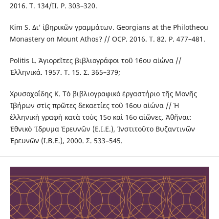
2016. T. 134/II. P. 303–320.
Kim S. Δι’ ἰβηρικῶν γραμμάτων. Georgians at the Philotheou
Monastery on Mount Athos? // OCP. 2016. T. 82. P. 477–481.
Politis L. Ἁγιορεῖτες βιβλιογράφοι τοῦ 16ου αἰώνα //
Ἑλληνικά. 1957. T. 15. Σ. 365–379;
Χρυσοχοΐδης K. Τὸ βιβλιογραφικὸ ἐργαστήριο τῆς Μονῆς
Ἰβήρων στὶς πρῶτες δεκαετίες τοῦ 16ου αἰώνα // Ἡ
ἑλληνικὴ γραφὴ κατὰ τοὺς 15ο καὶ 16ο αἰῶνες. Ἀθῆναι:
Ἐθνικὸ Ἵδρυμα Ἐρευνῶν (Ε.Ι.Ε.), Ἰνστιτοῦτο Βυζαντινῶν
Ἐρευνῶν (Ι.Β.Ε.), 2000. Σ. 533–545.