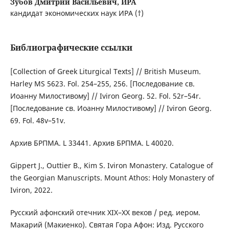
Зубов Дмитрий Васильевич,
ИРА
кандидат экономических наук ИРА (†)
Библиографические ссылки
[Collection of Greek Liturgical Texts] // British Museum.
Harley MS 5623. Fol. 254–255, 256. [Последование св.
Иоанну Милостивому] // Iviron Georg. 52. Fol. 52r–54r.
[Последование св. Иоанну Милостивому] // Iviron Georg.
69. Fol. 48v–51v.
Архив БРПМА. L 33441. Архив БРПМА. L 40020.
Gippert J., Outtier B., Kim S. Iviron Monastery. Catalogue of
the Georgian Manuscripts. Mount Athos: Holy Monastery of
Iviron, 2022.
Русский афонский отечник XIX–XX веков / ред. иером.
Макарий (Макиенко). Святая Гора Афон: Изд. Русского