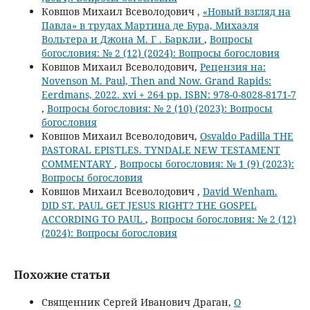
Ковшов Михаил Всеволодович ,
«Новый взгляд на
Павла» в трудах Мартина де Бура, Михаэля
Вольтера и Джона М. Г . Баркли
,
Вопросы
богословия: № 2 (12) (2024): Вопросы богословия
Ковшов Михаил Всеволодович,
Рецензия на:
Novenson M. Paul, Then and Now. Grand Rapids:
Eerdmans, 2022. xvi + 264 pp. ISBN: 978-0-8028-8171-7
,
Вопросы богословия: № 2 (10) (2023): Вопросы
богословия
Ковшов Михаил Всеволодович,
Osvaldo Padilla THE
PASTORAL EPISTLES. TYNDALE NEW TESTAMENT
COMMENTARY
,
Вопросы богословия: № 1 (9) (2023):
Вопросы богословия
Ковшов Михаил Всеволодович ,
David Wenham.
DID ST. PAUL GET JESUS RIGHT? THE GOSPEL
ACCORDING TO PAUL
,
Вопросы богословия: № 2 (12)
(2024): Вопросы богословия
Похожие статьи
Священник Сергей Иванович Драган,
О