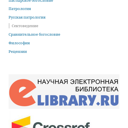
Пастырское богословие
Патрология
Русская патрология
Сектоведение
Сравнительное богословие
Философия
Рецензии