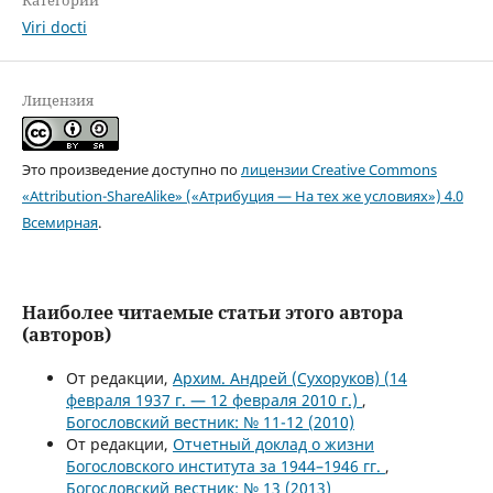
Viri docti
Лицензия
Это произведение доступно по
лицензии Creative Commons
«Attribution-ShareAlike» («Атрибуция — На тех же условиях») 4.0
Всемирная
.
Наиболее читаемые статьи этого автора
(авторов)
От редакции,
Архим. Андрей (Сухоруков) (14
февраля 1937 г. — 12 февраля 2010 г.)
,
Богословский вестник: № 11-12 (2010)
От редакции,
Отчетный доклад о жизни
Богословского института за 1944–1946 гг.
,
Богословский вестник: № 13 (2013)