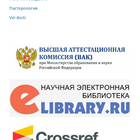
Пасторология
Viri docti