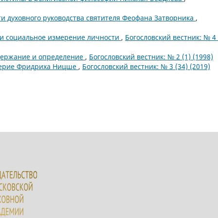
и духовного руководства святителя Феофана Затворника
,
 и социальное измерение личности
,
Богословский вестник: № 4 
держание и определение
,
Богословский вестник: № 2 (1) (1998)
верие Фридриха Ницше
,
Богословский вестник: № 3 (34) (2019)