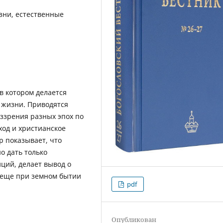
зни, естественные
 в котором делается
 жизни. Приводятся
ззрения разных эпох по
ход и христианское
 показывает, что
о дать только
иций, делает вывод о
 еще при земном бытии
pdf
Опубликован