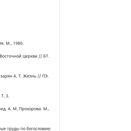
. М., 1980.
Восточной Церкви // БТ.
азарян А. Т. Жизнь // ПЭ.
Т. 3.
д. А. М. Прохорова. М.,
нные труды по богословию