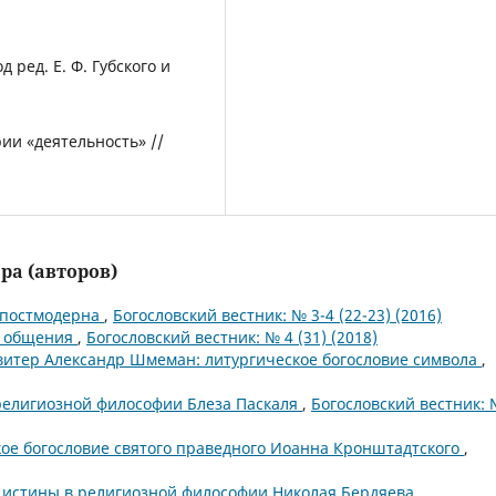
ред. Е. Ф. Губского и
ии «деятельность» //
ра (авторов)
 постмодерна
,
Богословский вестник: № 3-4 (22-23) (2016)
е общения
,
Богословский вестник: № 4 (31) (2018)
итер Александр Шмеман: литургическое богословие символа
,
религиозной философии Блеза Паскаля
,
Богословский вестник: 
ое богословие святого праведного Иоанна Кронштадтского
,
 истины в религиозной философии Николая Бердяева
,