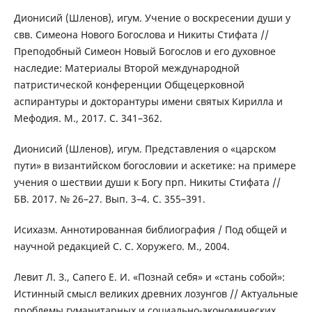
Дионисий (Шленов), игум. Учение о воскресении души у
свв. Симеона Нового Богослова и Никиты Стифата //
Преподобный Симеон Новый Богослов и его духовное
наследие: Материалы Второй международной
патристической конференции Общецерковной
аспирантуры и докторантуры имени святых Кирилла и
Мефодия. М., 2017. С. 341–362.
Дионисий (Шленов), игум. Представления о «царском
пути» в византийском богословии и аскетике: на примере
учения о шествии души к Богу прп. Никиты Стифата //
БВ. 2017. № 26–27. Вып. 3–4. С. 355–391.
Исихазм. Аннотированная библиография / Под общей и
научной редакцией С. С. Хоружего. М., 2004.
Левит Л. З., Сапего Е. И. «Познай себя» и «стань собой»:
Истинный смысл великих древних лозунгов // Актуальные
проблемы гуманитарных и социально-экономических