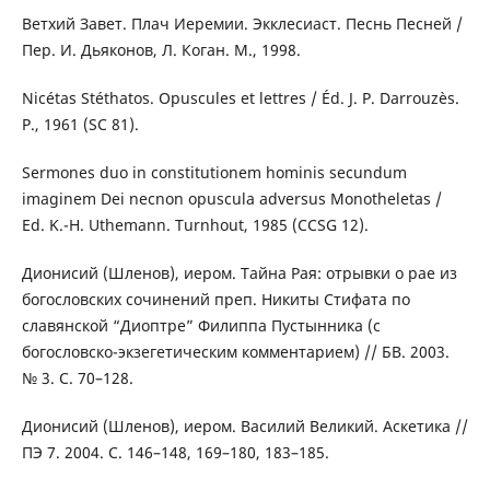
Ветхий Завет. Плач Иеремии. Экклесиаст. Песнь Песней /
Пер. И. Дьяконов, Л. Коган. М., 1998.
Nicétas Stéthatos. Opuscules et lettres / Éd. J. P. Darrouzès.
P., 1961 (SС 81).
Sermones duo in constitutionem hominis secundum
imaginem Dei necnon opuscula adversus Monotheletas /
Ed. K.-H. Uthemann. Turnhout, 1985 (CCSG 12).
Дионисий (Шленов), иером. Тайна Рая: отрывки о рае из
богословских сочинений преп. Никиты Стифата по
славянской “Диоптре” Филиппа Пустынника (с
богословско-экзегетическим комментарием) // БВ. 2003.
№ 3. С. 70–128.
Дионисий (Шленов), иером. Василий Великий. Аскетика //
ПЭ 7. 2004. С. 146–148, 169–180, 183–185.