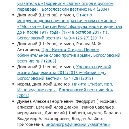
указатель к «Творениям святых отцов в русском
переводе»
,
Богословский вестник: № 4 (2004)
Дионисий (Шленов), игумен,
Отчет о
международном научно-практическом семинаре
«“Москва — Третий Рим”: формула мира и единства
до и после 1917 года» (17–18 октября 2017 г.)
,
Богословский вестник: № 3-4 (26-27) (2017)
Дионисий (Шлёнов), игумен, Рапава Майя
Антиповна,
Прп. Никита Стифат. Первое
обличительное слово против армян
,
Богословский
вестник: № 7 (2008)
Дионисий (Шленов), игумен,
Хроника научной
жизни Академии за 2014/2015 учебный год
,
Богословский вестник: № 1 (28) (2018)
иером. Дионисий Шленов,
Никита Стифат, прп.
Исповедание веры
,
Богословский вестник: № 4
(2004)
Дунаев Алексей Георгиевич, Феодорит (Тихонов),
епископ, Евгений Ялов диакон , Иаков Савельев,
иеродиакон , Дионисий (Шлёнов), игумен, Баранов
Владимир Александрович, Бондач Альберт
Григорьевич,
Библиографический указатель к