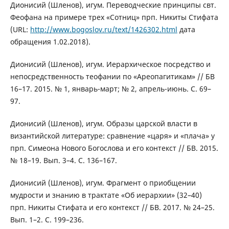
Дионисий (Шленов), игум. Переводческие принципы свт.
Феофана на примере трех «Сотниц» прп. Никиты Стифата
(URL:
http://www.bogoslov.ru/text/1426302.html
дата
обращения 1.02.2018).
Дионисий (Шленов), игум. Иерархическое посредство и
непосредственность теофании по «Ареопагитикам» // БВ
16–17. 2015. № 1, январь-март; № 2, апрель-июнь. C. 69–
97.
Дионисий (Шленов), игум. Образы царской власти в
византийской литературе: сравнение «царя» и «плача» у
прп. Симеона Нового Богослова и его контекст // БВ. 2015.
№ 18–19. Вып. 3–4. С. 136–167.
Дионисий (Шленов), игум. Фрагмент о приобщении
мудрости и знанию в трактате «Об иерархии» (32–40)
прп. Никиты Стифата и его контекст // БВ. 2017. № 24–25.
Вып. 1–2. С. 199–236.