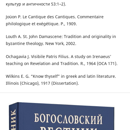
культур и античности 53:1–2).
Joüon P. Le Cantique des Cantiques. Commentaire
philologique et exégétique. P., 1909.
Louth A. St. John Damascene: Tradition and originality in
byzantine theology. New York, 2002.
Ochagavìa J. Visibile Patris Filius. A study on Irenaeus’
teaching on Revelation and Tradition. R., 1964 (OCA 171).
Wilkins E. G. “Know thyself” in greek and latin literature.
Illinois (Chicago), 1917 (Dissertation).