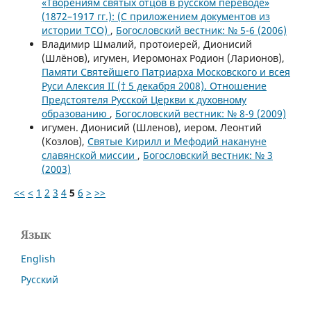
«Творениям святых отцов в русском переводе»
(1872–1917 гг.): (С приложением документов из
истории ТСО)
,
Богословский вестник: № 5-6 (2006)
Владимир Шмалий, протоиерей, Дионисий
(Шлёнов), игумен, Иеромонах Родион (Ларионов),
Памяти Святейшего Патриарха Московского и всея
Руси Алексия II († 5 декабря 2008). Отношение
Предстоятеля Русской Церкви к духовному
образованию
,
Богословский вестник: № 8-9 (2009)
игумен. Дионисий (Шленов), иером. Леонтий
(Козлов),
Святые Кирилл и Мефодий накануне
славянской миссии
,
Богословский вестник: № 3
(2003)
<<
<
1
2
3
4
5
6
>
>>
Язык
English
Русский