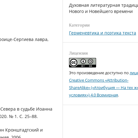
Духовная литературная традиц
Нового и Новейшего времени
Категории
Герменевтика и поэтика текста
Троице-Сергиева лавра,
Лицензия
Это произведение доступно по
лиц
Creative Commons «Attribution-
ShareAlike» («Атрибуция — На тех ж
условиях») 4.0 Всемирная
.
 Севера в судьбе Иоанна
0. № 1. С. 25–88.
нн Кронштадтский и
ние, 2006.