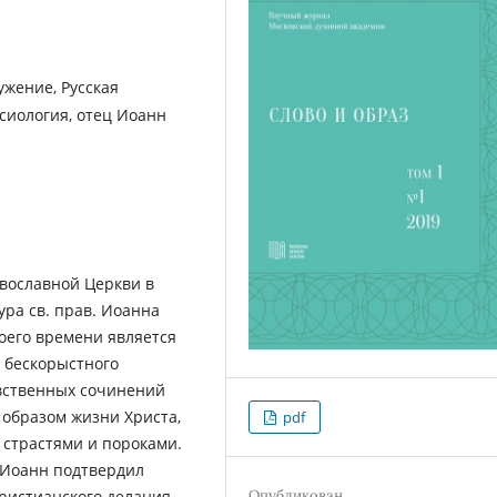
ужение, Русская
ксиология, отец Иоанн
авославной Церкви в
ура св. прав. Иоанна
воего времени является
 бескорыстного
вственных сочинений
 образом жизни Христа,
pdf
 страстями и пороками.
 Иоанн подтвердил
ристианского делания.
Опубликован