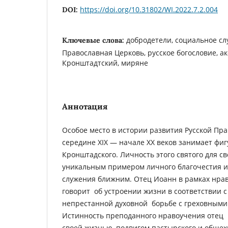
https://doi.org/10.31802/WI.2022.7.2.004
DOI:
добродетели, социальное сл
Ключевые слова:
Православная Церковь, русское богословие, а
Кронштадтский, миряне
Аннотация
Особое место в истории развития Русской Пр
середине XIX — начале XX веков занимает фиг
Кронштадского. Личность этого святого для с
уникальным примером личного благочестия и
служения ближним. Отец Иоанн в рамках нра
говорит об устроении жизни в соответствии с
непрестанной духовной борьбе с греховными
Истинность преподанного нравоучения отец
своей жизнью, подвигом пастырского и общех