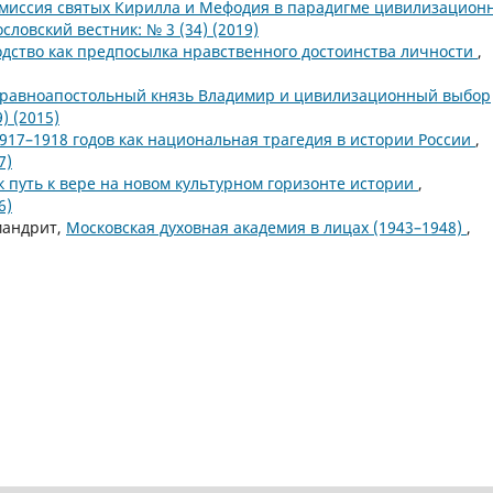
 миссия святых Кирилла и Мефодия в парадигме цивилизацион
ословский вестник: № 3 (34) (2019)
одство как предпосылка нравственного достоинства личности
,
 равноапостольный князь Владимир и цивилизационный выбор
) (2015)
917–1918 годов как национальная трагедия в истории России
,
7)
 путь к вере на новом культурном горизонте истории
,
6)
мандрит,
Московская духовная академия в лицах (1943–1948)
,