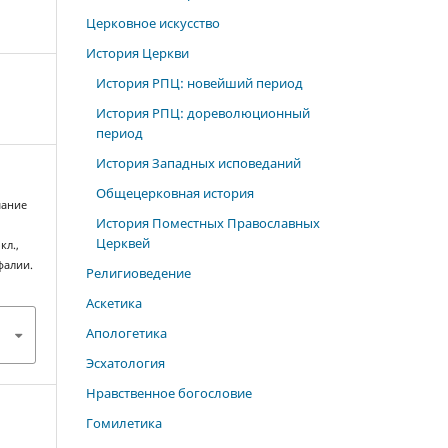
Церковное искусство
История Церкви
История РПЦ: новейший период
История РПЦ: дореволюционный
период
История Западных исповеданий
Общецерковная история
мание
История Поместных Православных
Церквей
кл.,
фалии.
Религиоведение
Аскетика
Апологетика
Эсхатология
Нравственное богословие
Гомилетика