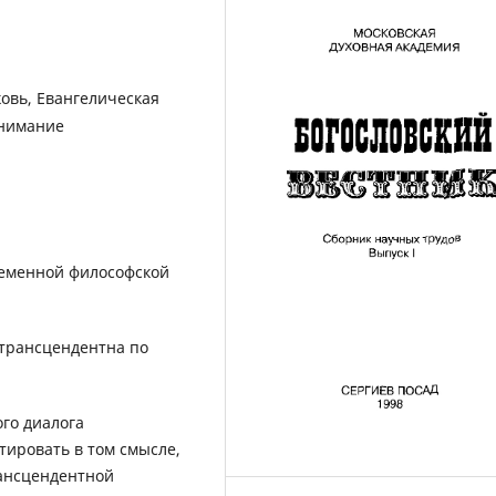
овь, Евангелическая
онимание
ременной философской
 трансцендентна по
го диалога
ировать в том смысле,
рансцендентной