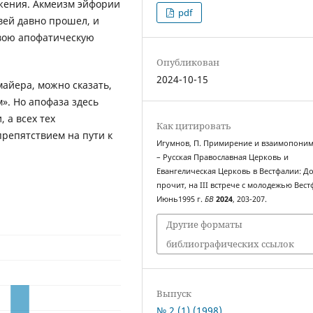
ижения. Акмеизм эйфории
pdf
вей давно прошел, и
свою апофатическую
Опубликован
2024-10-15
айера, можно сказать,
м». Но апофаза здесь
 а всех тех
Как цитировать
репятствием на пути к
Игумнов, П. Примирение и взаимопони
– Русская Православная Церковь и
Евангелическая Церковь в Вестфалии: До
прочит, на III встрече с молодежью Вест
Июнь1995 г.
БВ
2024
, 203-207.
Другие форматы
библиографических ссылок
Выпуск
№ 2 (1) (1998)