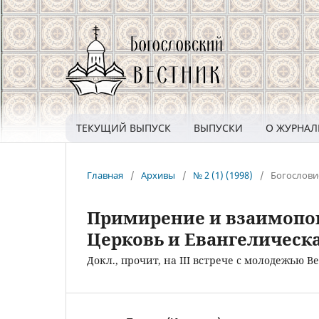
ТЕКУЩИЙ ВЫПУСК
ВЫПУСКИ
О ЖУРНА
Главная
/
Архивы
/
№ 2 (1) (1998)
/
Богослови
Примирение и взаимопон
Церковь и Евангелическ
Докл., прочит, на III встрече с молодежью В