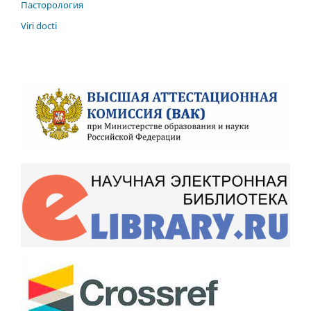
Пасторология
Viri docti