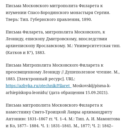
Письма Московского митрополита Филарета к
игумении Спасо-Бородинского монастыря Сергии.
Тверь: Тип. Губернского правления, 1890.
Письма Филарета, митрополита Московского, к
Леониду, епископу Дмитровскому, впоследствии
архиепископу Ярославскому. М.: Университетская тип.
(Катков и К°), 1883.
Письма Митрополита Московского Филарета к
преосвященному Леониду // Душеполезное чтение. М.,
1883. [Электронный ресурс]. URL:
https://azbyka.ru/otechnik/Filaret_
Moskovskij/pisma-k-
arhiepiskopu-leonidu/ (дата обращения 15.09.2021).
Письма митрополита Московского Филарета к
наместнику Свято-Троицкой Лавры архимандриту
Антонию: 1831–1867 гг. Ч. 1–4. М.: Тип. А. И. Мамонтова
и Ко, 1877– 1884. Ч. 1: 1831–1841. М., 1877; Ч. 2: 1842–