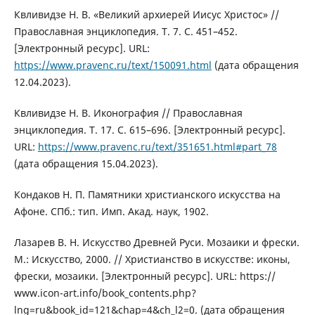
Квливидзе Н. В. «Великий архиерей Иисус Христос» //
Православная энциклопедия. Т. 7. С. 451–452.
[Электронный ресурс]. URL:
https://www.pravenc.ru/text/150091.html
(дата обращения
12.04.2023).
Квливидзе Н. В. Иконография // Православная
энциклопедия. Т. 17. С. 615–696. [Электронный ресурс].
URL:
https://www.pravenc.ru/text/351651.html#part_78
(дата обращения 15.04.2023).
Кондаков Н. П. Памятники христианского искусства на
Афоне. СПб.: тип. Имп. Акад. наук, 1902.
Лазарев В. Н. Искусство Древней Руси. Мозаики и фрески.
М.: Искусство, 2000. // Христианство в искусстве: иконы,
фрески, мозаики. [Электронный ресурс]. URL: https://
www.icon-art.info/book_contents.php?
lng=ru&book_id=121&chap=4&ch_l2=0. (дата обращения