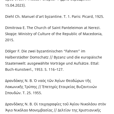
15.04.2023).
Diehl Ch. Manuel d’art byzantine. T. 1. Paris: Picard, 1925.
Dimitrova E. The Church of Saint Panteleimon at Nerezi.
Skopje: Ministry of Culture of the Republic of Macedonia,
2015.
Dölger F. Die zwei byzantinischen “Fahnen” im
Halberstädter Domschatz // Byzanz und die europäische
Staatenwelt: ausgewählte Vorträge und Aufsätze. Ettal:
Buch-Kunstverl., 1953. S. 116–127.
Δρανδάκης Ν. Β. Ὁ ναὸς τῶν Ἁγίων Θεοδώρων τῆς
Λακωνικῆς Τρύπης // Έπετηρίς Εταιρείας Βυζαντινών
Σπουδών. Т. 25. 1955.
Δρανδάκης Ν. Β. Οἱ τοιχογραφίες τοῦ Ἁγίου Νικολάου στὸν
Ἅγιο Νικόλαο Μονεμβασίας // Δελτίον της Χριστιανικής