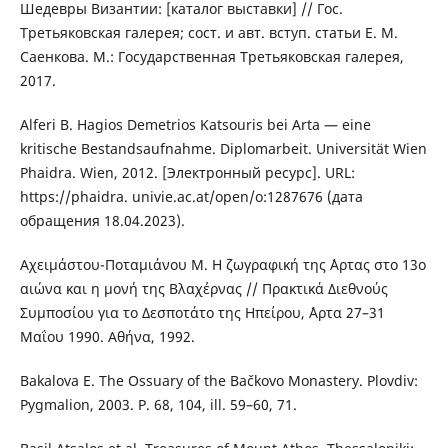
Шедевры Византии: [каталог выставки] // Гос.
Третьяковская галерея; сост. и авт. вступ. статьи Е. М.
Саенкова. М.: Государственная Третьяковская галерея,
2017.
Alferi B. Hagios Demetrios Katsouris bei Arta — eine
kritische Bestandsaufnahme. Diplomarbeit. Universität Wien
Phaidra. Wien, 2012. [Электронный ресурс]. URL:
https://phaidra. univie.ac.at/open/o:1287676 (дата
обращения 18.04.2023).
Αχειμάστου-Ποταμιάνου Μ. Η ζωγραφική της ´Αρτας στο 13ο
αιώνα και η μονή της Βλαχέρνας // Πρακτικά Διεθνούς
Συμποσίου για το Δεσποτάτο της Ηπείρου, ´Αρτα 27–31
Μαΐου 1990. Αθήνα, 1992.
Bakalova E. The Ossuary of the Bačkovo Monastery. Plovdiv:
Pygmalion, 2003. P. 68, 104, ill. 59–60, 71.