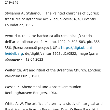
219–246.
Stylianou A., Stylianou J. The Painted churches of Cyprus:
treasures of Byzantine art. 2. ed. Nicosia: A. G. Leventis
Foundation, 1997.
Venturi A. Dall’arte barbarica alla romanica. // Storia
dell’arte italiana; vol. 2. Milano, 1902. Р. 502–503, pic. 355–
356. [Электронный ресурс]. URL:
https://digi.ub.uni-
heidelberg
. de/diglit/venturi1902bd2/0522/image (дата
обращения 12.04.2023).
Walter Ch. Art and ritual of the Byzantine Church. London:
Variorum Publ., 1982.
Wessel K. Abendmahl und Apostelkommunion.
Recklinghausen: Bongers, 1964.
White A. W. The artifice of eternity: a study of liturgical and
theatrical practices in Byzantium. Diss. College Park, Md.,