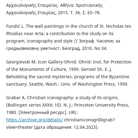
Αρχαιολογικής Εταιρείας. Αθήνα: Χριστιανικής
Αρχαιολογικής Εταιρίας, 2015. Т. 36. Σ. 65–78.
Fundić L. The wall paintings in the church of St. Nicholas tes
Rhodias near Arta: а сontribution to the study on its
program, iconography and style // Зограф. Часопис за
средњовековну уметност. Београд, 2010. No 34.
Georgievski M. Icon Gallery-Ohrid. Ohrid: Inst. for Protection
of the Monuments of Culture, 1999. Gerstel Sh. E. J.
Beholding the sacred mysteries: programs of the Byzantine
sanctuary. Seattle, Wash.: Univ. of Washington Press, 1999.
Grabar A. Christian iconography: a study of its origins.
(Bollingen series XXXV; 10). N. J.: Princeton University Press,
1980. [Электронный ресурс]. URL:
https://archive.org/details/
christianiconogr00grab?
view=theater (дата обращения: 12.04.2023).