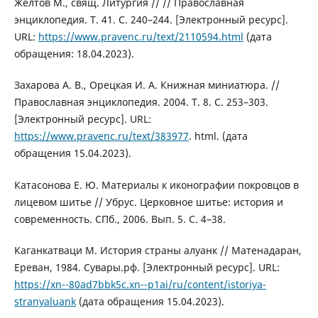
Желтов М., свящ. Литургия // // Православная
энциклопедия. Т. 41. С. 240–244. [Электронный ресурс].
URL:
https://www.pravenc.ru/text/2110594.html
(дата
обращения: 18.04.2023).
Захарова А. В., Орецкая И. А. Книжная миниатюра. //
Православная энциклопедия. 2004. Т. 8. С. 253–303.
[Электронный ресурс]. URL:
https://www.pravenc.ru/text/383977
. html. (дата
обращения 15.04.2023).
Катасонова E. Ю. Материалы к иконографии покровцов в
лицевом шитье // Убрус. Церковное шитье: история и
современность. СПб., 2006. Вып. 5. С. 4–38.
Каганкатваци М. История страны алуанк // Матенадаран,
Ереван, 1984. Сувары.рф. [Электронный ресурс]. URL:
https://xn--80ad7bbk5c.xn--p1ai/ru/content/istoriya-
stranyaluank
(дата обращения 15.04.2023).