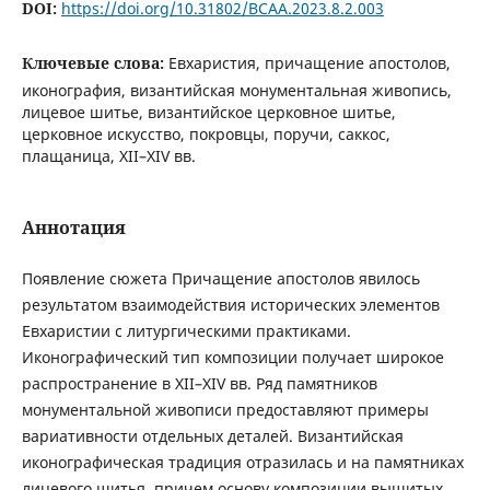
DOI:
https://doi.org/10.31802/BCAA.2023.8.2.003
Ключевые слова:
Евхаристия, причащение апостолов,
иконография, византийская монументальная живопись,
лицевое шитье, византийское церковное шитье,
церковное искусство, покровцы, поручи, саккос,
плащаница, XII–XIV вв.
Аннотация
Появление сюжета Причащение апостолов явилось
результатом взаимодействия исторических элементов
Евхаристии с литургическими практиками.
Иконографический тип композиции получает широкое
распространение в XII–XIV вв. Ряд памятников
монументальной живописи предоставляют примеры
вариативности отдельных деталей. Византийская
иконографическая традиция отразилась и на памятниках
лицевого шитья, причем основу композиции вышитых