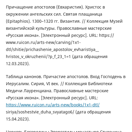
Причащение апостолов (Евхаристия). Христос в
окружении ангельских сил. Святая плащаница
(Epitaphios). 1300–1320 гг. Византия. // Коллекция Музей
византийской культуры. Православные мастерские
«Русская икона». [Электронный ресурс]. URL: https://
www.ruicon.ru/arts-new/carving/1x1-
dtl/shitie/prichashenie_apostolov_evharistiya__
hristos_v_okruzhenii/?p_f_23_1=1 (дата обращения
12.03.2023).
Таблица канонов. Причастие апостолов. Вход Господень в
Иерусалим. Сирия, VI век. // Коллекция Библиотеки
Медичи Лауренциана. Православные мастерские
«Русская икона». [Электронный ресурс]. URL:
https://www.ruicon.ru/arts-new/books/1x1-dtl/
siriya/soshestvie_duha_svyatago6/ (дата обращения
15.04.2023).
Церковь Богородицы Эвергетиды монастыря Студеница