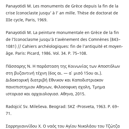
Panayotidi M. Les monuments de Grèce depuis la fin de la
crise Iconoclaste jusqu’ à l’ an mille. Thèse de doctorat de
IIIe cycle, Paris, 1969.
Panayotidi M. La peinture monumentale en Grèce de la fin
de l’Iconoclasme jusqu’à t’avènement des Comnènes (843–
1081) // Cahiers archéologiques: fin de l’antiquité et moyen-
âge. Paris: Picard, 1986. Vol. 34. P. 75–108.
Πάσσαρης Ν. Η παράσταση της Κοινωνίας των Αποστόλων
στη βυζαντινή τέχνη (6ος αι. — α ́ μισό 15ου αι.).
Διδακτορική διατριβή Εθνικον και Καποδιστριακον
πανεπιστημιον Αθηνων, Φιλοσοφικη σχολη, Τμημα
ιστοριασ και αρχαιολογιασ. Αθηνα, 2015.
Radojcić Sv. Mileševa. Beograd: SKZ -Prosveta, 1963. P. 69–
71.
Σαρρηγιαννίδου Χ. Ο ναός του Αγίου Νικολάου του Τζώτζα