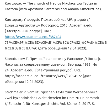
Καστοριάς — The church of Hagios Nikolaos tou Tzotza in
Kastoria (with Apostolos Saraferas and Amalia Gimourtzina).
Καστοριάς: Υπουργείο Πολιτισμού και Αθλητισμού //
Εφορεία Αρχαιοτήτων Καστοριάς, 2015. Academia.edu.
[Электронный ресурс]. URL:
https://www.academia.edu/387404
75/%CE%9F_%CE%BD%CE%B1%CF%8C%CF%82_%CF%84%CE%B
%CE%B3%CE%AF%C (дата обращения 12.04.2023).
Starodubcev Т. Причешће апостола у Раваници // Зограф.
Часопис за средњовековну уметност. Београд, 1995. No
24. Academia.edu. [Электронный ресурс]. URL:
https://academia. edu/resource/work/37054172 (дата
обращения 12.04.2023).
Strohmaier P. Vom liturgischen Textil zum Werbebanner?
Zwei byzantinische Goldstickereien im Dom zu Halberstadt
// Zeitschrift für Kunstgeschichte. Vol. 80, no. 2, 2017. S.