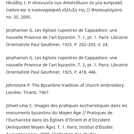
Ηλιάδης Ι. Η «Κοινωνία των Αποστόλων» σε μία κυπριακή
εικόνα και η εικονογραφική εξέλιξη της // Θησαυρίσματα
no. 35. 2005.
Jerphanion G. Les églises rupestres de Cappadoce: une
nouvelle Province de l’art byzantin. T. 1, pt. 1. Paris: Librairie
Orientaliste Paul Geuthner, 1925. Р. 202–203, il. 24.
Jerphanion G. Les églises rupestres de Cappadoce: une
nouvelle Province de l’art byzantin. Т. 2, pt. 1. Paris: Librairie
Orientaliste Paul Geuthner, 1925. P. 418, 446.
Johnstone P. The Byzantine tradition of church embroidery.
London: Tiranti, 1967.
Jolivet-Lévy C. Images des pratiques eucharistiques dans les
monuments byzantins du Moyen Âge // Pratiques de
l’Eucharistie dans les Églises d’Orient et d’Occident
(Antiquitéet Moyen Âge). Т. 1. Paris: Institut d’Études