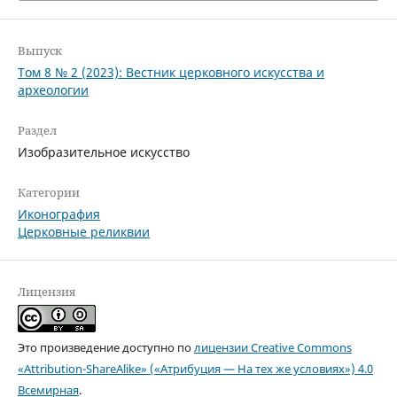
Выпуск
Том 8 № 2 (2023): Вестник церковного искусства и
археологии
Раздел
Изобразительное искусство
Категории
Иконография
Церковные реликвии
Лицензия
Это произведение доступно по
лицензии Creative Commons
«Attribution-ShareAlike» («Атрибуция — На тех же условиях») 4.0
Всемирная
.