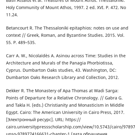
Basil Atsalos et al. Treasures of Mount Athos. Thessaloniki:
Holy Community of Mount Athos, 1997. 2 ed. XVI. P. 472. No
11.24.
Betancourt R. The Thessaloniki epitaphios: notes on use and
context // Greek, Roman, and Byzantine Studies. 2015. Vol.
55. P. 489–535.
Carr A. W., Nicolaïdès A. Asinou across Time: Studies in the
Architecture and Murals of the Panagia Phorbiotissa,
Cyprus. Dumbarton Oaks studies, 43. Washington, DC:
Dumbarton Oaks Research Library and Collection, 2012.
Dekker R. The Monastery of Apa Thomas at Wadi Sarga:
Points of Departure for a Relative Chronology. // Gabra G.
and Takla H. (eds.) Christianity and Monasticism in Middle
Egypt. Cairo: The American University in Cairo Press, 2017.
[Электронный ресурс]. URL: https://
cairo.universitypressscholarship.com/view/10.5743/cairo/9789
upso-9789774166631-chapter-1 (дата обращения