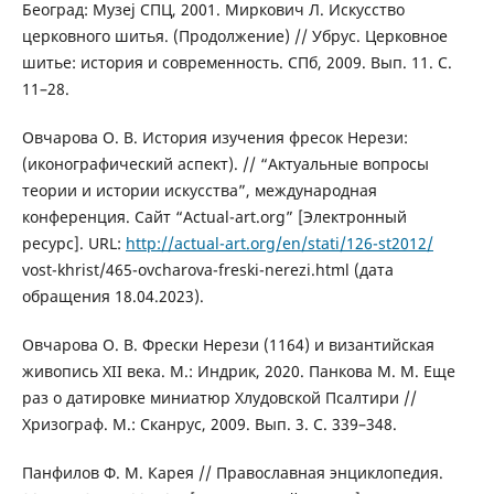
Београд: Музеј СПЦ, 2001. Миркович Л. Искусство
церковного шитья. (Продолжение) // Убрус. Церковное
шитье: история и современность. СПб, 2009. Вып. 11. С.
11–28.
Овчарова О. В. История изучения фресок Нерези:
(иконографический аспект). // “Актуальные вопросы
теории и истории искусства”, международная
конференция. Сайт “Actual-art.org” [Электронный
ресурс]. URL:
http://actual-art.org/en/stati/126-st2012/
vost-khrist/465-ovcharova-freski-nerezi.html (дата
обращения 18.04.2023).
Овчарова О. В. Фрески Нерези (1164) и византийская
живопись XII века. М.: Индрик, 2020. Панкова М. М. Еще
раз о датировке миниатюр Хлудовской Псалтири //
Хризограф. М.: Сканрус, 2009. Вып. 3. С. 339–348.
Панфилов Ф. М. Карея // Православная энциклопедия.