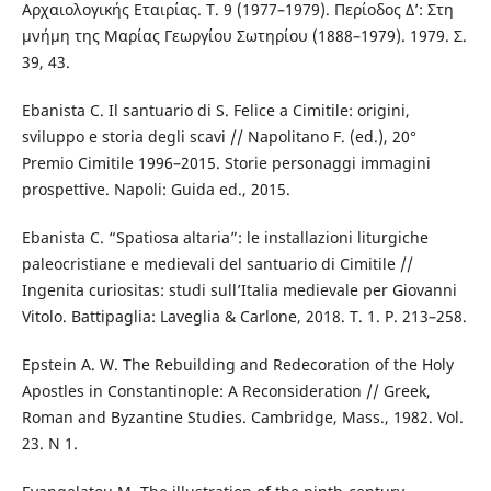
Αρχαιολογικής Εταιρίας. Т. 9 (1977–1979). Περίοδος Δ’: Στη
μνήμη της Μαρίας Γεωργίου Σωτηρίου (1888–1979). 1979. Σ.
39, 43.
Ebanista C. Il santuario di S. Felice a Cimitile: origini,
sviluppo e storia degli scavi // Napolitano F. (ed.), 20°
Premio Cimitile 1996–2015. Storie personaggi immagini
prospettive. Napoli: Guida ed., 2015.
Ebanista C. “Spatiosa altaria”: le installazioni liturgiche
paleocristiane e medievali del santuario di Cimitile //
Ingenita curiositas: studi sull’Italia medievale per Giovanni
Vitolo. Battipaglia: Laveglia & Carlone, 2018. T. 1. P. 213–258.
Epstein A. W. The Rebuilding and Redecoration of the Holy
Apostles in Constantinople: A Reconsideration // Greek,
Roman and Byzantine Studies. Cambridge, Mass., 1982. Vol.
23. N 1.