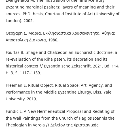
Evangelatou M. The illustration of the ninth-century
Byzantine marginal psalters: layers of meaning and their
sources. PhD thesis. Courtauld Institute of Art (University of
London). 2002.
Θεοχαρη Σ. Μαρια. Εκκλησιαστικα Χρυσοκεντητα. Αθήνα:
Αποστολικη Διακονια, 1986.
Fourlas B. Image and Chalcedonian Eucharistic doctrine: a
re-evaluation of the Riha paten, its decoration and its
historical context // Byzantinische Zeitschrift. 2021. Bd. 114,
H. 3. S. 1117–1159.
Freeman E. Ritual Object, Ritual Space: Art, Agency, and
Performance in the Middle Byzantine Liturgy. Diss. Yale
University, 2019.
Fundić L. A New Hermeneutical Proposal and Redating of
the Wall Paintings from the Church of Hagios Ioannis the
Theologian in Veroia // Δελτίον της Χριστιανικής