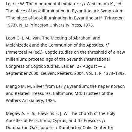
Loerke W. The monumental miniature // Weitzmann K., ed.
The place of book illumination in Byzantine art: Symposium
“The place of book illumination in Byzantine art” (Princeton,
1973). N. J.: Princeton University Press, 1975.
Loon G. J. M., van. The Meeting of Abraham and
Melchizedek and the Communion of the Apostles. //
Immerzeel M (ed.). Coptic studies on the threshold of a new
millenium: proceedings of the Seventh International
Congress of Coptic Studies, Leiden, 27 August — 2
September 2000. Leuven: Peeters, 2004. Vol. 1. P. 1373–1392.
Mango M. M. Silver from Early Byzantium: the Kaper Koraon
and Related Treasures. Baltimore, Md: Trustees of the
Walters Art Gallery, 1986.
Megaw A. H. S., Hawkins E. J. W. The Church of the Holy
Apostles at Perachorio, Cyprus, and Its Frescoes //
Dumbarton Oaks papers / Dumbarton Oaks Center for