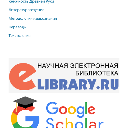
Книжность Древней Руси
Литературоведение
Методология языкознания
Переводы
Текстология