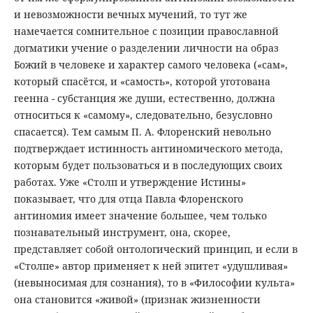
и невозможности вечных мучений, то тут же
намечается сомнительное с позиции православной
догматики учение о разделении личности на образ
Божий в человеке и характер самого человека («сам»,
который спасётся, и «самость», которой уготована
геенна - субстанция же души, естественно, должна
относиться к «самому», следовательно, безусловно
спасается). Тем самым П. А. Флоренский невольно
подтверждает истинность антиномического метода,
которым будет пользоваться и в последующих своих
работах. Уже «Столп и утверждение Истины»
показывает, что для отца Павла Флоренского
антиномия имеет значение большее, чем только
познавательный инструмент, она, скорее,
представляет собой онтологический принцип, и если в
«Столпе» автор применяет к ней эпитет «удушливая»
(невыносимая для сознания), то в «Философии культа»
она становится «живой» (признак жизненности