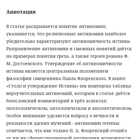
Аннотация
В статье раскрывается понятие антиномии;
указывается, что религиозные антиномии наиболее
убедительно характеризуют антиномичность истины.
Разграничение антиномии и смежных понятий даётся
на примерах понятия греха, а также героев романа Ф.
М. Достоевского. Утверждение об антиномичности
истины является центральным положением
философии священника Павла Флоренского. В книге
«Столп и утверждение Истины» им помещена таблица
вероучительных антиномий, которым в статье даётся
богословский комментарий в трёх аспектах:
гносеологическом, онтологическом и апологетическом.
Особое внимание уделяется вопросу о вечности и
реальности адских мучений - антиномии геенны:
отмечается, что как только П. А. Флоренский отошёл
от им же сформулированной антиномии возможности