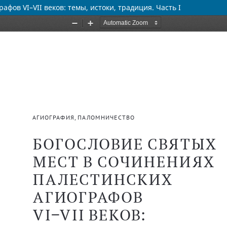
фов VI–VII веков: темы, истоки, традиция. Часть I