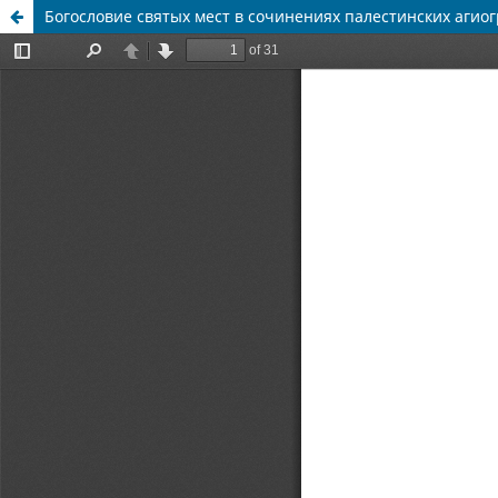
Богословие святых мест в сочинениях палестинских агиогра