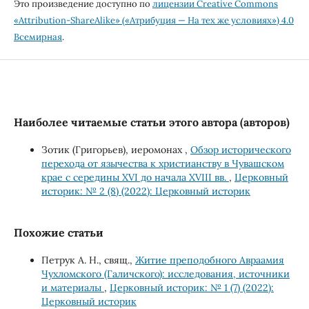
Это произведение доступно по
лицензии Creative Commons
«Attribution-ShareAlike» («Атрибуция — На тех же условиях») 4.0
Всемирная
.
Наиболее читаемые статьи этого автора (авторов)
Зотик (Григорьев), иеромонах ,
Обзор исторического
перехода от язычества к христианству в Чувашском
крае с середины XVI до начала XVIII вв.
,
Церковный
историк: № 2 (8) (2022): Церковный историк
Похожие статьи
Петрук А. Н., свящ.,
Житие преподобного Авраамия
Чухломского (Галичского): исследования, источники
и материалы
,
Церковный историк: № 1 (7) (2022):
Церковный историк