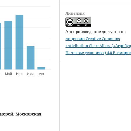
Лицензия
Это произведение доступно по
лицензии Creative Commons
«Attribution-ShareAlike» («Атрибу
На тех же условиях») 4.0 Всемирн
оиерей,
Московская