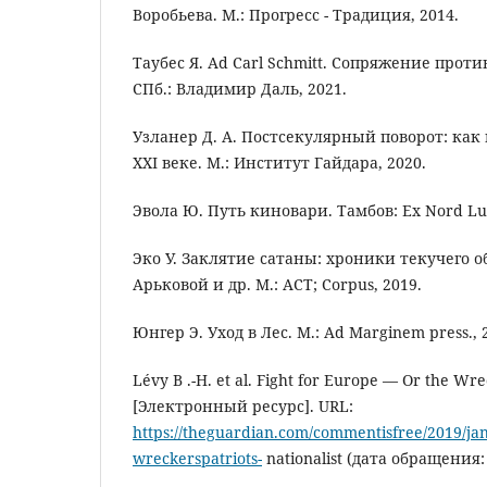
Воробьева. М.: Прогресс - Традиция, 2014.
Таубес Я. Ad Сarl Schmitt. Сопряжение прот
СПб.: Владимир Даль, 2021.
Узланер Д. А. Постсекулярный поворот: как
XXI веке. М.: Институт Гайдара, 2020.
Эвола Ю. Путь киновари. Тамбов: Ex Nord Lux
Эко У. Заклятие сатаны: хроники текучего общ
Арьковой и др. М.: АСТ; Corpus, 2019.
Юнгер Э. Уход в Лес. М.: Ad Marginem press., 
Lévy B .-H. et al. Fight for Europe — Or the Wre
[Электронный ресурс]. URL:
https://theguardian.com/commentisfree/2019/jan
wreckerspatriots-
nationalist (дата обращения: 