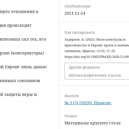
Опубликован
бщего отношения к
2021-11-24
дня происходит
Как цитировать
игиозных сил тех, кто
Задорнов, А. (2021). Интеллектуалы и
христианство в Европе: враги и мним
союзники.
Праксис
, (3 (5), 17–25.
вропе (консерваторы)
https://doi.org/10.31802/PRAXIS.2020.5.3.00
ой Европе лишь данью
Другие форматы
библиографических ссылок
 мнимых союзников
ной защиты веры и
Выпуск
№ 3 (5) (2020): Праксис
Раздел
Материалы круглого стола