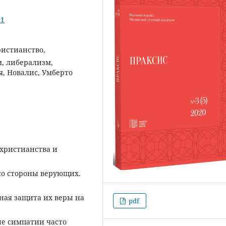
01
ристианство,
, либерализм,
я, Новалис, Умберто
христианства и
со стороны верующих.
ная защита их веры на
pdf
ие симпатии часто