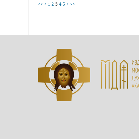
<<
<
1
2
3
4
5
>
>>