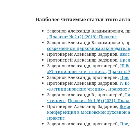
Наиболее читаемые статьи этого авто
Задорнов Александр Владимирович, п
,
Праксис: № 2 (2) (2019): Праксис
Задорнов Александр Владимирович, п
современном церковном законодател
Протоиерей Александр Задорнов,
Взыс
Протоиерей Александр Задорнов,
Пред
Задорнов Александр, протоиерей,
III 
«Юстиниановские чтения»
,
Праксис: №
Задорнов Александр, протоиерей,
Пред
Протоиерей Александр Задорнов,
IV В
«Юстиниановские чтения»
,
Праксис: №
Задорнов Александр В., протоиерей,
Еж
чтения»
,
Праксис: № 1 (6) (2021): Прак
Протоиерей Александр Задорнов,
Всер
конференция в Московской духовной а
Праксис
Задорнов Александр, протоиерей,
Пред