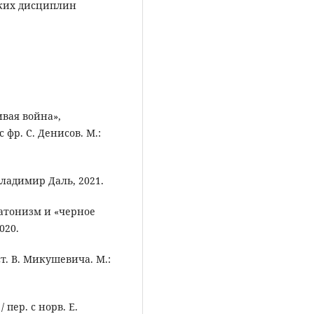
ких дисциплин
ивая война»,
фр. С. Денисов. М.:
ладимир Даль, 2021.
платонизм и «черное
020.
ст. В. Микушевича. М.:
пер. с норв. Е.