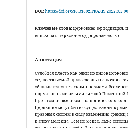
DOI:
https://doi.org/10.31802/PRAXIS.2022.9.2.0
Ключевые слова:
церковная юрисдикция, 
епископат, церковное судопроизводство
Аннотация
Судебная власть как один из видов церковн
осуществляемой православным епископатом
общими каноническими нормами Вселенско
нормативными актами каждой Поместной П
При этом не все нормы канонического корп
Церкви не могут быть осуществлены в рам
правовых систем в силу изменения границ
в эпоху модерна. Тем не менее, даже сегодн
суверенизации судебной власти епископата