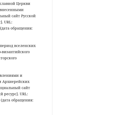
ославной Церкви
, внесенными
льный сайт Русской
]. URL:
(дата обращения:
 период вселенских
ко-византийского
аторского
авлениями и
и Архиерейских
 Официальный сайт
 ресурс]. URL:
(дата обращения: