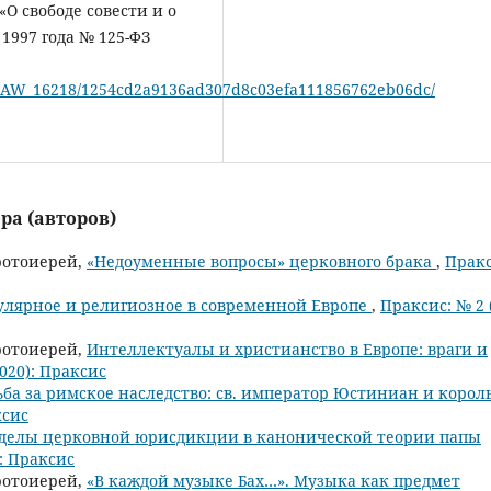
О свободе совести и о
1997 года № 125-ФЗ
c_LAW_16218/1254cd2a9136ad307d8c03efa111856762eb06dc/
ра (авторов)
ротоиерей,
«Недоуменные вопросы» церковного брака
,
Пракс
улярное и религиозное в современной Европе
,
Праксис: № 2 
ротоиерей,
Интеллектуалы и христианство в Европе: враги и
2020): Праксис
ьба за римское наследство: св. император Юстиниан и корол
ксис
делы церковной юрисдикции в канонической теории папы
): Праксис
ротоиерей,
«В каждой музыке Бах…». Музыка как предмет