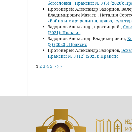
богословия
,
Праксис: № 3 (5) (2020): П
Протоиерей Александр Задорнов, Вал
Владимирович Мазаев , Наталия Серге
«Война и мир: религия, право, культу
Задорнов Александр, протоиерей ,
Сов
(2021): Праксис
Задорнов Александр Владимирович,
К
(3) (2020): Праксис
Протоиерей Александр Задорнов,
Эсха
Праксис: № 3 (12) (2023): Праксис
1
2
3
4
5
>
>>