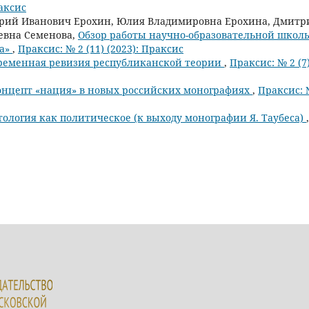
раксис
ерий Иванович Ерохин, Юлия Владимировна Ерохина, Дмитр
евна Семенова,
Обзор работы научно-образовательной школ
ра»
,
Праксис: № 2 (11) (2023): Праксис
ременная ревизия республиканской теории
,
Праксис: № 2 (7
онцепт «нация» в новых российских монографиях
,
Праксис: 
тология как политическое (к выходу монографии Я. Таубеса)
,