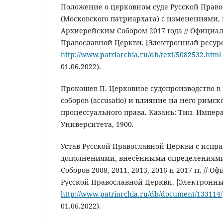
Положение о церковном суде Русской Прав
(Московского патриархата) с изменениями
Архиерейским Собором 2017 года // Официа
Православной Церкви. [Электронный ресурс
http://www.patriarchia.ru/db/text/5082532.html
01.06.2022).
Прокошев П. Церковное судопроизводство в
соборов (accusatio) и влияние на него римс
процессуального права. Казань: Тип. Импер
Университета, 1900.
Устав Русской Православной Церкви с испр
дополнениями, внесёнными определениям
Соборов 2008, 2011, 2013, 2016 и 2017 гг. //
Русской Православной Церкви. [Электронный
http://www.patriarchia.ru/db/document/133114/
01.06.2022).