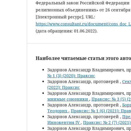
Федеральный закон Российской Федерации «
религиозных объединениях» от 26 сентября 
[Электронный ресурс]. URL:
https://www.consultant.ru/document/cons_do
(дата обращения: 01.06.2022).
Наиболее читаемые статьи этого авто
Задорнов Александр Владимирович, п
№ 1 (3) (2020): Праксис
Задорнов Александр, протоиерей ,
Сек
(2022): Праксис
Задорнов Александр Владимирович, п
мнимые союзники
,
Праксис: № 3 (5) (
Задорнов Александр, протоиерей ,
Бор
Теодорих
,
Праксис: № 1 (6) (2021): Пра
Задорнов Александр, протоиерей ,
Пре
Иннокентия IV
,
Праксис: № 2 (7) (2021
Задорнов Александр Владимирович, п