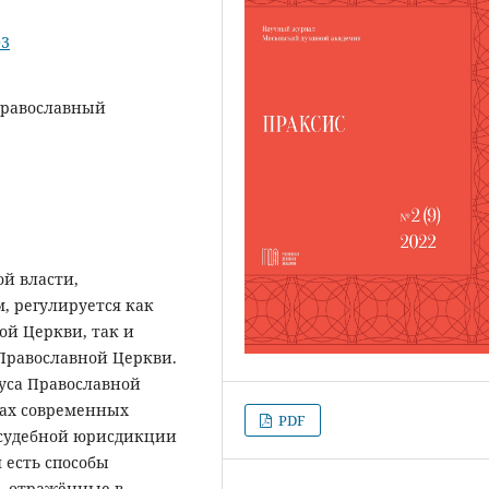
03
православный
ой власти,
, регулируется как
й Церкви, так и
равославной Церкви.
уса Православной
ках современных
PDF
 судебной юрисдикции
я есть способы
, отражённые в