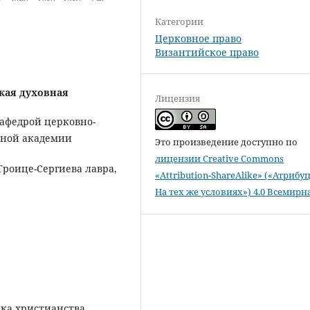
Категории
Церковное право
Византийское право
кая духовная
Лицензия
кафедрой церковно-
вной академии
Это произведение доступно по
лицензии Creative Commons
 Троице-Сергиева лавра,
«Attribution-ShareAlike» («Атрибу
На тех же условиях») 4.0 Всемирн
ека христианства.