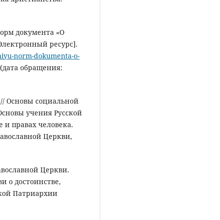
орм документа «О
Электронный ресурс].
niyu-norm-dokumenta-o-
(дата обращения:
 // Основы социальной
Основы учения Русской
е и правах человека.
равославной Церкви,
вославной Церкви.
и о достоинстве,
вской Патриархии