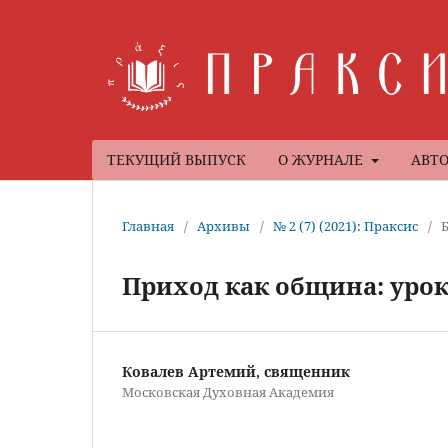
ТЕКУЩИЙ ВЫПУСК
О ЖУРНАЛЕ
АВТ
Главная
/
Архивы
/
№ 2 (7) (2021): Праксис
/
Приход как община: уро
Ковалев Артемий, священник
Московская Духовная Академия