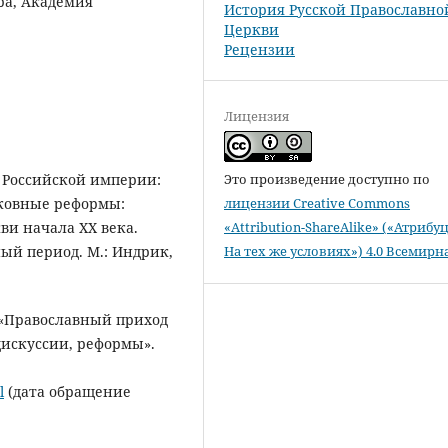
ра, Академия
История Русской Православно
Церкви
Рецензии
Лицензия
Это произведение доступно по
е Российской империи:
лицензии Creative Commons
рковные реформы:
«Attribution-ShareAlike» («Атрибу
ви начала XX века.
На тех же условиях») 4.0 Всемирн
ный период. М.: Индрик,
 «Православный приход
дискуссии, реформы».
l
(дата обращение