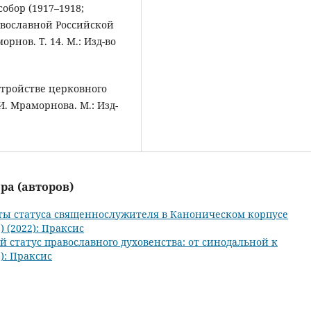
обор (1917–1918;
авославной Российской
орнов. Т. 14. М.: Изд-во
стройстве церковного
 И. Мраморнова. М.: Изд-
ра (авторов)
ты статуса священнослужителя в Каноническом корпусе
) (2022): Праксис
й статус православного духовенства: от синодальной к
2): Праксис