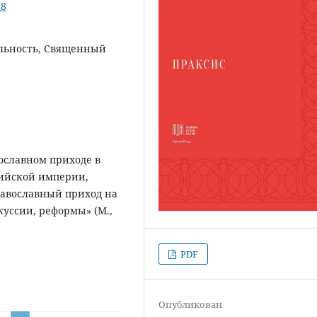
18
ельность, Священный
вославном приходе в
сийской империи,
равославный приход на
куссии, реформы» (М.,
PDF
Опубликован