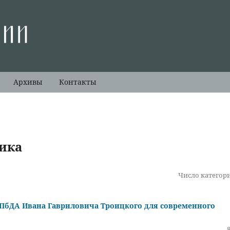
Архивы
Контакты
ика
Число категори
СПбДА Ивана Гавриловича Троицкого для современного