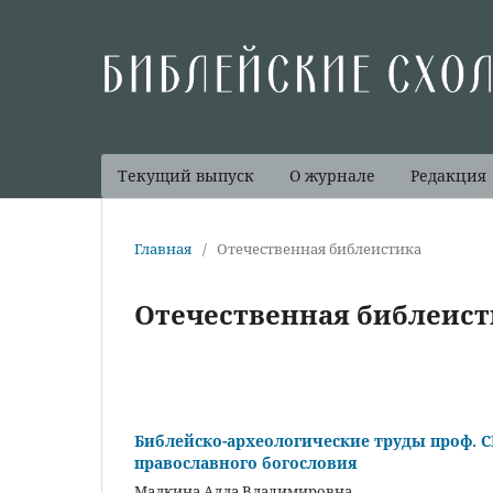
Текущий выпуск
О журнале
Редакция
Главная
/
Отечественная библеистика
Отечественная библеист
Библейско-археологические труды проф. 
православного богословия
Малкина Алла Владимировна