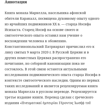
Аннотация
Книга монаха Маркелла, насельника афонской
обители Каракалл, посвящена духовному опыту одного
из ярчайших подвижников XX в. — старца Иосифа
Исихаста. Старец Иосиф на основе своего и
святоотеческого опыта оставил нам учение о
восхождении человека к обожению.
Константинопольский Патриархат причислил его к
лику святых 9 марта 2020 г. В Русской Церкви и в
других поместных Церквах распространено его
почитание, но соборной канонизации пока не
состоялось. В этой связи остаются актуальными
исследования подвижнического опыта старца Иосифа в
контексте святоотеческого наследия. Одним из первых
таких исследований и является рецензируемая книга
монаха Маркелла в русском переводе. Рецензируется
третье издание книги. Перевод сделан с греческого
издания «Πνευματικαί ἐμπειρίαι Γέροντος Ἰωσήφ τοῦ