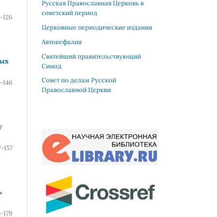
Русская Православная Церковь в
советский период
-126
Церковные периодические издания
Автокефалия
Святейший правительствующий
ных
Синод
Совет по делам Русской
7-146
Православной Церкви
у
7-157
ь
8-179