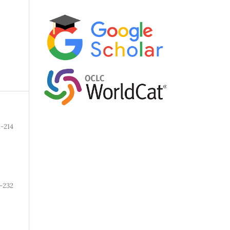
1-214
-232