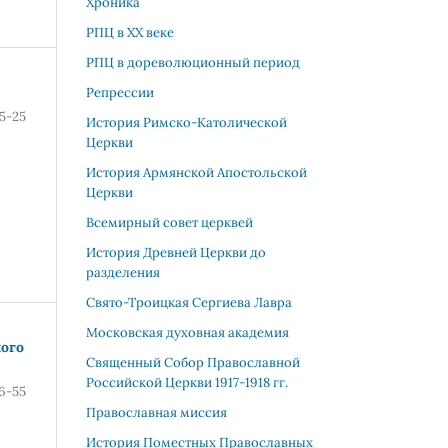
Хроника
РПЦ в XX веке
РПЦ в дореволюционный период
Репрессии
15-25
История Римско-Католической
Церкви
История Армянской Апостольской
Церкви
Всемирный совет церквей
История Древней Церкви до
разделения
Свято-Троицкая Сергиева Лавра
Московская духовная академия
ного
Священный Собор Православной
Российской Церкви 1917-1918 гг.
6-55
Православная миссия
История Поместных Православных