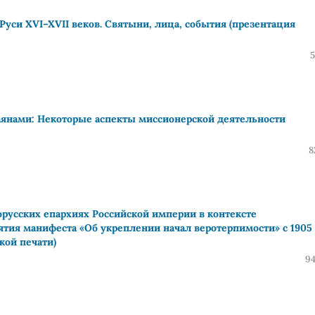
Руси XVI–XVII веков. Святыни, лица, события (презентация
5
аянами: Некоторые аспекты миссионерской деятельности
8
орусских епархиях Российской империи в контексте
тия манифеста «Об укреплении начал веротерпимости» с 1905
кой печати)
94