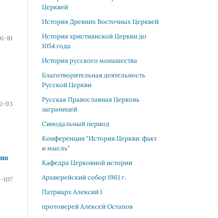
Церквей
История Древних Восточных Церквей
История христианской Церкви до
6-81
1054 года
История русского монашества
Благотворительная деятельность
Русской Церкви
Русская Православная Церковь
2-93
заграницей
Синодальный период
Конференция "История Церкви: факт
и мысль"
 по
Кафедра Церковной истории
Архиерейский собор 1961 г.
-107
Патриарх Алекcий I
протоиерей Алексей Остапов