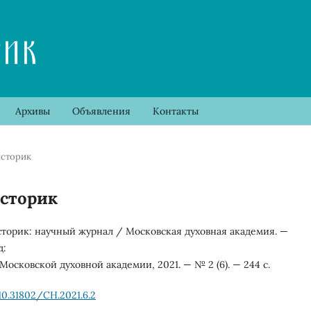
Архивы
Объявления
Контакты
историк
историк
торик: научный журнал / Московская духовная академия. —
д:
Московской духовной академии, 2021. — № 2 (6). — 244 с.
10.31802/CH.2021.6.2