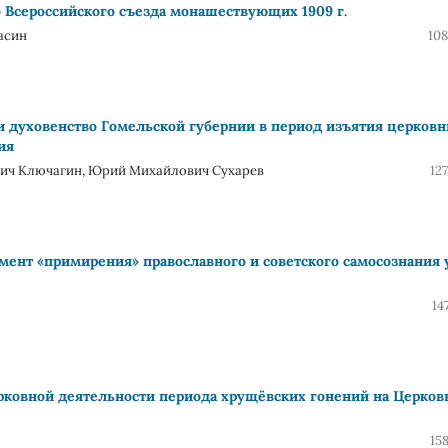
Всероссийского съезда монашествующих 1909 г.
асин
108
и духовенство Гомельской губернии в период изъятия церков
ия
вич Ключагин, Юрий Михайлович Сухарев
12
мент «примирения» православного и советского самосознания 
14
ковной деятельности периода хрущёвских гонений на Церков
15