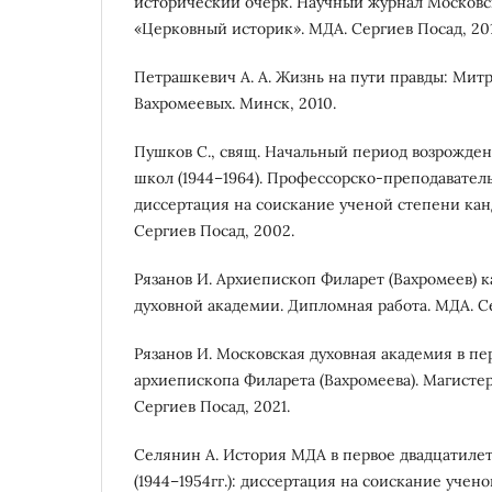
исторический очерк. Научный журнал Московс
«Церковный историк». МДА. Сергиев Посад, 2019. 
Петрашкевич А. А. Жизнь на пути правды: Мит
Вахромеевых. Минск, 2010.
Пушков С., свящ. Начальный период возрожде
школ (1944–1964). Профессорско-преподавател
диссертация на соискание ученой степени кан
Сергиев Посад, 2002.
Рязанов И. Архиепископ Филарет (Вахромеев) 
духовной академии. Дипломная работа. МДА. Се
Рязанов И. Московская духовная академия в пе
архиепископа Филарета (Вахромеева). Магисте
Сергиев Посад, 2021.
Селянин А. История МДА в первое двадцатиле
(1944–1954гг.): диссертация на соискание учен