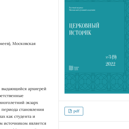
меев), Московская
 — выдающийся архиерей
ветственные
многолетний экзарх
е периода становления
pdf
ах как студента и
м источником является