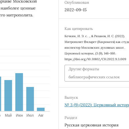
архиве Московской
Опубликован
я наиболее ценные
2022-09-15
го митрополита.
Как цитировать
Кечкин, И. Э. с. ., & Рязанов, И. С. (2022).
Митрополит Филарет (Вахромеев) как студ
инспектор Московских духовных школ .
Церковный историк
, (3 (9), 146–160.
https://doi.org/10.31802/CH.2022.9.3.009
Другие форматы
библиографических ссылок
Выпуск
№ 3 (9) (2022): Церковный исто
Раздел
Русская церковная история