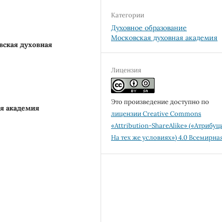
Категории
Духовное образование
Московская духовная академия
вская духовная
Лицензия
Это произведение доступно по
я академия
лицензии Creative Commons
«Attribution-ShareAlike» («Атрибуц
На тех же условиях») 4.0 Всемирна