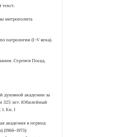
 текст.
азы митрополита
о патрологии (I–V века).
ания. Сергиев Посад,
й духовной академии за
ии 325 лет. Юбилейный
1. Кн. 1
ная академия в период
 (1966–1973):