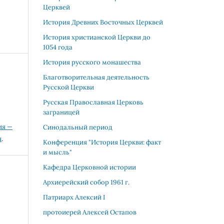
Церквей
История Древних Восточных Церквей
История христианской Церкви до
1054 года
История русского монашества
Благотворительная деятельность
Русской Церкви
Русская Православная Церковь
заграницей
ия —
Синодальный период
я
.
Конференция "История Церкви: факт
и мысль"
Кафедра Церковной истории
Архиерейский собор 1961 г.
Патриарх Алекcий I
протоиерей Алексей Остапов