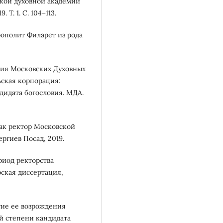
кой духовной академии
Т. 1. С. 104–113.
рополит Филарет из рода
ния Московских Духовных
ьская корпорация:
дидата богословия. МДА.
как ректор Московской
ргиев Посад, 2019.
риод ректорства
рская диссертация,
тие ее возрождения
ой степени кандидата