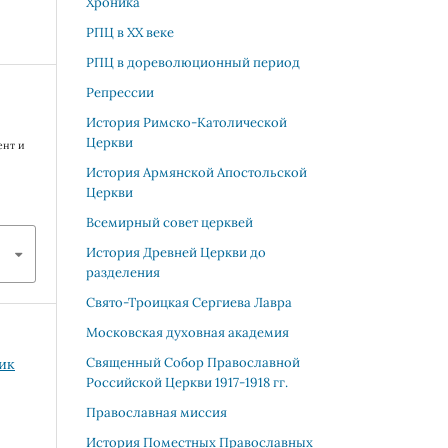
Хроника
РПЦ в XX веке
РПЦ в дореволюционный период
Репрессии
История Римско-Католической
Церкви
ент и
История Армянской Апостольской
Церкви
Всемирный совет церквей
История Древней Церкви до
разделения
Свято-Троицкая Сергиева Лавра
Московская духовная академия
Священный Собор Православной
рик
Российской Церкви 1917-1918 гг.
Православная миссия
История Поместных Православных