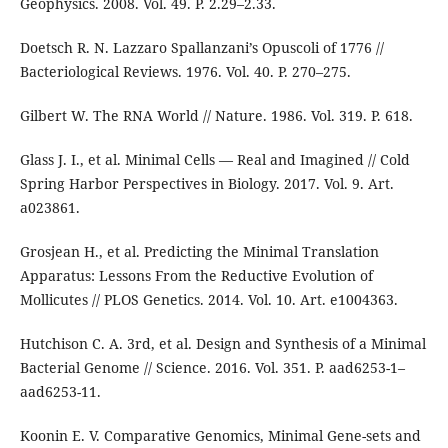
Geophysics. 2008. Vol. 49. P. 2.29–2.33.
Doetsch R. N. Lazzaro Spallanzani’s Opuscoli of 1776 //
Bacteriological Reviews. 1976. Vol. 40. P. 270–275.
Gilbert W. The RNA World // Nature. 1986. Vol. 319. P. 618.
Glass J. I., et al. Minimal Cells — Real and Imagined // Cold
Spring Harbor Perspectives in Biology. 2017. Vol. 9. Art.
a023861.
Grosjean H., et al. Predicting the Minimal Translation
Apparatus: Lessons From the Reductive Evolution of
Mollicutes // PLOS Genetics. 2014. Vol. 10. Art. e1004363.
Hutchison C. A. 3rd, et al. Design and Synthesis of a Minimal
Bacterial Genome // Science. 2016. Vol. 351. P. aad6253-1–
aad6253-11.
Koonin E. V. Comparative Genomics, Minimal Gene-sets and