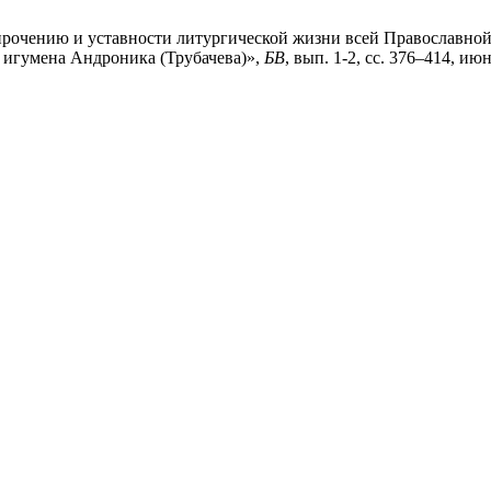
упрочению и уставности литургической жизни всей Православно
 игумена Андроника (Трубачева)»,
БВ
, вып. 1-2, сс. 376–414, июн