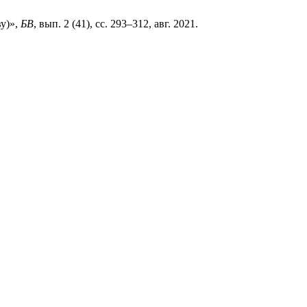
у)»,
БВ
, вып. 2 (41), сс. 293–312, авг. 2021.