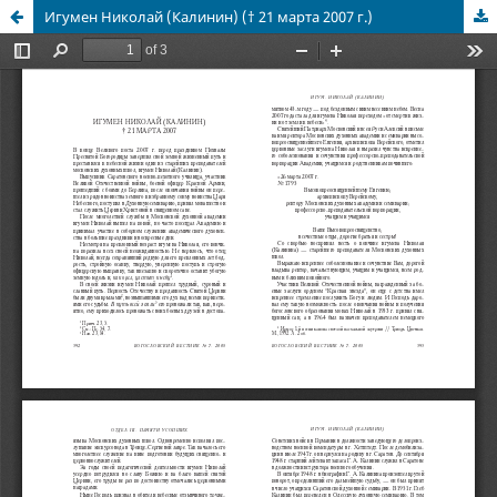
Игумен Николай (Калинин) († 21 марта 2007 г.)