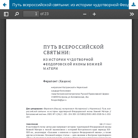
Путь всероссийской святыни: из истории чудотворной Феодоровской иконы Божией Матери