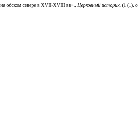
на обском севере в XVII-XVIII вв».,
Церковный историк
, (1 (1),