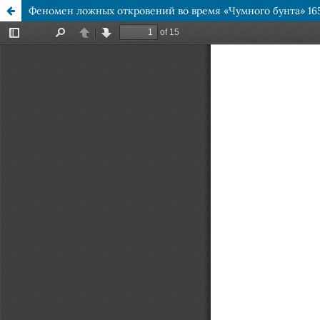
Феномен ложных откровений во время «Чумного бунта» 165