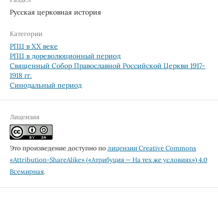
Русская церковная история
Категории
РПЦ в XX веке
РПЦ в дореволюционный период
Священный Собор Православной Российской Церкви 1917-
1918 гг.
Синодальный период
Лицензия
Это произведение доступно по
лицензии Creative Commons
«Attribution-ShareAlike» («Атрибуция — На тех же условиях») 4.0
Всемирная
.