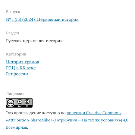
Выпуск
№ 1 (15) (2024): Церковный историк
Раздел
Русская церковная история
Категории
История храмов
РПЦ в XX веке
Репрессии
Лицензия
Это произведение доступно по
лицензии Creative Commons
«Attribution-ShareAlike» («Атрибуция — На тех же условиях») 4.0
Всемирная
.