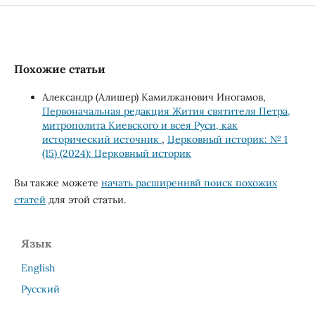
Похожие статьи
Александр (Алишер) Камилжанович Иногамов,
Первоначальная редакция Жития святителя Петра,
митрополита Киевского и всея Руси, как
исторический источник
,
Церковный историк: № 1
(15) (2024): Церковный историк
Вы также можете
начать расширеннвй поиск похожих
статей
для этой статьи.
Язык
English
Русский