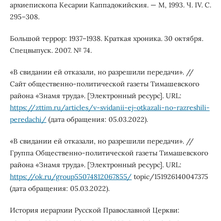
архиепископа Кесарии Каппадокийския. — М, 1993. Ч. IV. С.
295–308.
Большой террор: 1937–1938. Краткая хроника. 30 октября.
Спецвыпуск. 2007. № 74.
«В свидании ей отказали, но разрешили передачи». //
Сайт общественно-политической газеты Тимашевского
района «Знамя труда». [Электронный ресурс]. URL:
https://zttim.ru/articles/v-svidanii-ej-otkazali-no-razreshili-
peredachi/
(дата обращения: 05.03.2022).
«В свидании ей отказали, но разрешили передачи». //
Группа Общественно-политической газеты Тимашевского
района «Знамя труда». [Электронный ресурс]. URL:
https://ok.ru/group55074812067855/
topic/151926140047375
(дата обращения: 05.03.2022).
История иерархии Русской Православной Церкви: