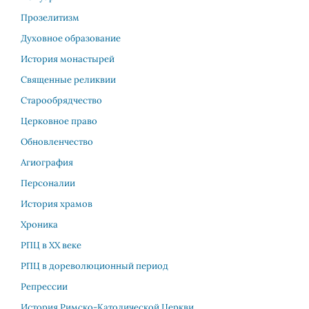
Прозелитизм
Духовное образование
История монастырей
Священные реликвии
Старообрядчество
Церковное право
Обновленчество
Агиография
Персоналии
История храмов
Хроника
РПЦ в XX веке
РПЦ в дореволюционный период
Репрессии
История Римско-Католической Церкви