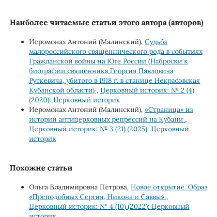
Наиболее читаемые статьи этого автора (авторов)
Иеромонах Антоний (Малинский),
Судьба
малороссийского священнического рода в событиях
Гражданской войны на Юге России (Наброски к
биографии священника Георгия Павловича
Руткевича, убитого в 1918 г. в станице Некрасовская
Кубанской области)
,
Церковный историк: № 2 (4)
(2020): Церковный историк
Иеромонах Антоний (Малинский),
«Страница» из
истории антицерковных репрессий на Кубани
,
Церковный историк: № 3 (21) (2025): Церковный
историк
Похожие статьи
Ольга Владимировна Петрова,
Новое открытие. Образ
«Преподобных Сергия, Никона и Саввы»
,
Церковный историк: № 4 (10) (2022): Церковный
историк