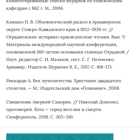
комментированные списки иерархов по епископским
кафедрам с 862 г. М., 2006.
Кияшко Н. В. Обновленческий раскол в Армавирском
округе Северо-Кавказского края в 1922–1930 гг. //
Отрадненские историко-краеведческие чтения. Вып. V:
Материалы международной научной конференции,
посвященной 160-летию основания станицы Отрадной /
Науч. редактор С. Н. Малахов, сост. С. Г. Немченко.
Армавир.: Издатель Шурыгин В. Е., 2017. С. 168–173.
Риккарди А. Век мученичества. Христиане двадцатого
столетия. — М.: Издательский дом «Познание», 2008.
Священник Аверкий Саморян. // Николай Доненко,
протоиерей. Ялта — город веселия и смерти.
Симферополь, 2018. С. 305–310.